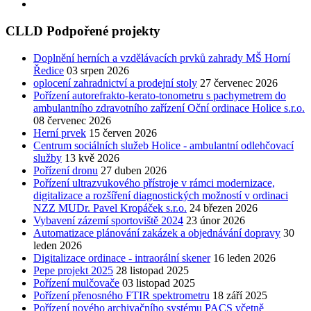
CLLD Podpořené projekty
Doplnění herních a vzdělávacích prvků zahrady MŠ Horní
Ředice
03 srpen 2026
oplocení zahradnictví a prodejní stoly
27 červenec 2026
Pořízení autorefrakto-kerato-tonometru s pachymetrem do
ambulantního zdravotního zařízení Oční ordinace Holice s.r.o.
08 červenec 2026
Herní prvek
15 červen 2026
Centrum sociálních služeb Holice - ambulantní odlehčovací
služby
13 kvě 2026
Pořízení dronu
27 duben 2026
Pořízení ultrazvukového přístroje v rámci modernizace,
digitalizace a rozšíření diagnostických možností v ordinaci
NZZ MUDr. Pavel Kropáček s.r.o.
24 březen 2026
Vybavení zázemí sportoviště 2024
23 únor 2026
Automatizace plánování zakázek a objednávání dopravy
30
leden 2026
Digitalizace ordinace - intraorální skener
16 leden 2026
Pepe projekt 2025
28 listopad 2025
Pořízení mulčovače
03 listopad 2025
Pořízení přenosného FTIR spektrometru
18 září 2025
Pořízení nového archivačního systému PACS včetně