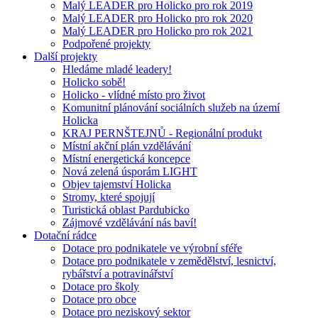
Malý LEADER pro Holicko pro rok 2019
Malý LEADER pro Holicko pro rok 2020
Malý LEADER pro Holicko pro rok 2021
Podpořené projekty
Další projekty
Hledáme mladé leadery!
Holicko sobě!
Holicko - vlídné místo pro život
Komunitní plánování sociálních služeb na území
Holicka
KRAJ PERNŠTEJNŮ - Regionální produkt
Místní akční plán vzdělávání
Místní energetická koncepce
Nová zelená úsporám LIGHT
Objev tajemství Holicka
Stromy, které spojují
Turistická oblast Pardubicko
Zájmové vzdělávání nás baví!
Dotační rádce
Dotace pro podnikatele ve výrobní sféře
Dotace pro podnikatele v zemědělství, lesnictví,
rybářství a potravinářství
Dotace pro školy
Dotace pro obce
Dotace pro neziskový sektor