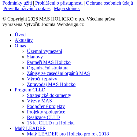
Podmínky užití
|
Prohlášení o přístupnosti
|
Ochrana osobních údajů
|
Pravidla užívání cookies
|
Mapa stránek
© Copyright 2026 MAS HOLICKO o.p.s. Všechna práva
vyhrazena.Vytvořil: Joomla-Webdesign.cz
Úvod
Aktuality
O nás
Územní vymezení
Stanovy
Partneři MAS Holicko
Organizační struktura
Zápisy ze zasedání orgánů MAS
Výroční zprávy
Zpravodaj MAS Holicko
Program CLLD
Strategické dokumenty
Výzvy MAS
Podpořené projekty
Projekty spolupráce
Realizace CLLD
15 let CLLD na Holicku
Malý LEADER
Malý LEADER pro Holicko pro rok 2018