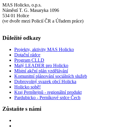
MAS Holicko, o.p.s.
Náměstí T. G. Masaryka 1096
534 01 Holice
(ve dvoře mezi Policií ČR a Úřadem práce)
Důležité odkazy
Projekty, aktivity MAS Holicko
Dotační rádce
Program CLLD
Malý LEADER pro Holicko
Místní akční plán vzdělávání
Komunitní plánování sociálních služeb
Dobrovolný svazek obcí Holicka
Holicko sobě!
Kraj Pernštejnů - regionální produkt
Pardubicko - Perníkové srdce Čech
Zůstaňte s námi