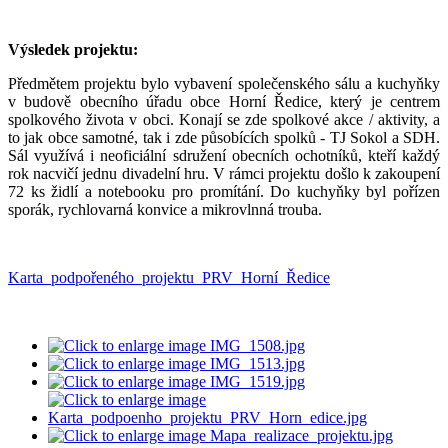
Výsledek projektu:
Předmětem projektu bylo vybavení společenského sálu a kuchyňky
v budově obecního úřadu obce Horní Ředice, který je centrem
spolkového života v obci. Konají se zde spolkové akce / aktivity, a
to jak obce samotné, tak i zde působících spolků - TJ Sokol a SDH.
Sál využívá i neoficiální sdružení obecních ochotníků, kteří každý
rok nacvičí jednu divadelní hru. V rámci projektu došlo k zakoupení
72 ks židlí a notebooku pro promítání. Do kuchyňky byl pořízen
sporák, rychlovarná konvice a mikrovlnná trouba.
Karta_podpořeného_projektu_PRV_Horní_Ředice