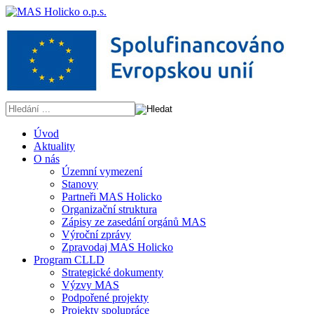
Úvod
Aktuality
O nás
Územní vymezení
Stanovy
Partneři MAS Holicko
Organizační struktura
Zápisy ze zasedání orgánů MAS
Výroční zprávy
Zpravodaj MAS Holicko
Program CLLD
Strategické dokumenty
Výzvy MAS
Podpořené projekty
Projekty spolupráce