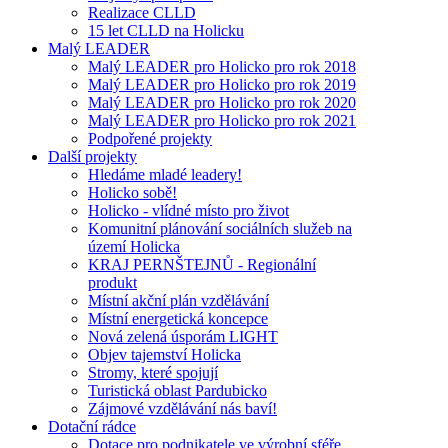
Realizace CLLD
15 let CLLD na Holicku
Malý LEADER
Malý LEADER pro Holicko pro rok 2018
Malý LEADER pro Holicko pro rok 2019
Malý LEADER pro Holicko pro rok 2020
Malý LEADER pro Holicko pro rok 2021
Podpořené projekty
Další projekty
Hledáme mladé leadery!
Holicko sobě!
Holicko - vlídné místo pro život
Komunitní plánování sociálních služeb na
území Holicka
KRAJ PERNŠTEJNŮ - Regionální
produkt
Místní akční plán vzdělávání
Místní energetická koncepce
Nová zelená úsporám LIGHT
Objev tajemství Holicka
Stromy, které spojují
Turistická oblast Pardubicko
Zájmové vzdělávání nás baví!
Dotační rádce
Dotace pro podnikatele ve výrobní sféře