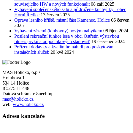
souvisejícího HW a nových funkcionalit
08 září 2025
Vybavení společenského sálu a přidružené kuchyňky - obec
Horní Ředice
13 červen 2025
Oprava lesního hřiště, místní část Kamenec, Holice
06 červen
2025
Vybavení zázemí (klubovny) novým nábytkem
08 říjen 2024
Posílení rekreační funkce lesa v obci Ostřetín výstavbou
fitness prvků a odpočinkových stanovišť
19 červenec 2024
Pořízení dodávky a kvalitního nářadí pro poskytování
instalačních služeb
20 kvě 2024
MAS Holicko, o.p.s.
Holubova 1
534 14 Holice
IČ:275 11 448
Datová schránka: 8ueebbq
mas@holicko.cz
web:
www.holicko.cz
Adresa kanceláře