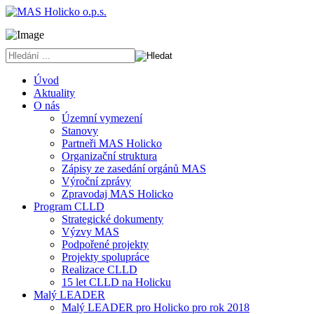
Úvod
Aktuality
O nás
Územní vymezení
Stanovy
Partneři MAS Holicko
Organizační struktura
Zápisy ze zasedání orgánů MAS
Výroční zprávy
Zpravodaj MAS Holicko
Program CLLD
Strategické dokumenty
Výzvy MAS
Podpořené projekty
Projekty spolupráce
Realizace CLLD
15 let CLLD na Holicku
Malý LEADER
Malý LEADER pro Holicko pro rok 2018