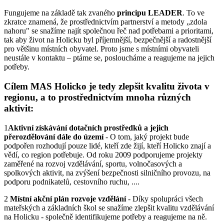
Fungujeme na základě tak zvaného
principu LEADER
. To ve
zkratce znamená, že prostřednictvím partnerství a metody „zdola
nahoru" se snažíme najít společnou řeč nad potřebami a prioritami,
tak aby život na Holicku byl příjemnější, bezpečnější a radostnější
pro většinu místních obyvatel. Proto jsme s místními obyvateli
neustále v kontaktu – ptáme se, posloucháme a reagujeme na jejich
potřeby.
Cílem MAS Holicko je tedy zlepšit kvalitu života v
regionu, a to prostřednictvím mnoha různých
aktivit:
1
Aktivní získávání dotačních prostředků a jejich
přerozdělování dále do území
- O tom, jaký projekt bude
podpořen rozhodují pouze lidé, kteří zde žijí, kteří Holicko znají a
vědí, co region potřebuje. Od roku 2009 podporujeme projekty
zaměřené na rozvoj vzdělávání, sportu, volnočasových a
spolkových aktivit, na zvýšení bezpečnosti silničního provozu, na
podporu podnikatelů, cestovního ruchu, ....
2
Místní akční plán rozvoje vzdělání
- Díky spolupráci všech
mateřských a základních škol se snažíme zlepšit kvalitu vzdělávání
na Holicku - společně identifikujeme potřeby a reagujeme na ně.