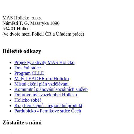
MAS Holicko, o.p.s.
Náměstí T. G. Masaryka 1096
534 01 Holice
(ve dvoře mezi Policií ČR a Úřadem práce)
Důležité odkazy
Projekty, aktivity MAS Holicko
Dotační rádce
Program CLLD
Malý LEADER pro Holicko
Místní akční plán vzdělávání
Komunitní plánování sociálních služeb
Dobrovolný svazek obcí Holicka
Holicko sobě!
Kraj Pernštejnů - regionální produkt
Pardubicko - Perníkové srdce Čech
Zůstaňte s námi