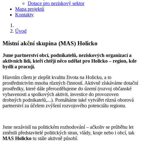
Dotace pro neziskový sektor
Mapa projektů
Kontakty
Úvod
Místní akční skupina (MAS) Holicko
Jsme partnerství obcí, podnikatelů, neziskových organizací a
aktivních lidí, kteří chtějí něco udělat pro Holicko – region, kde
bydlí a pracují.
Hlavním cílem je zlepšit kvalitu života na Holicku, a to
prostřednictvím mnoha různých činností. Aktivně získáváme dotační
prostředky, které dále přerozdělujeme do území (rozvoj občanské
vybavenosti a spolkových aktivit, investice do provozoven
drobných podnikatelů,...). Pomáháme také vytvářet různá oborová
partnerství za účelem zvýšení rozvojového potenciálu regionu.
Jsme nezávislí na politickém rozhodování – ačkoliv se průběhu let
změnili představitelé politických stran, vlády, kraje nebo i obcí, tak
MAS Holicko
tu stále aktivně působí.