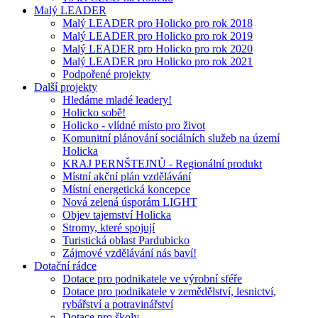
Malý LEADER
Malý LEADER pro Holicko pro rok 2018
Malý LEADER pro Holicko pro rok 2019
Malý LEADER pro Holicko pro rok 2020
Malý LEADER pro Holicko pro rok 2021
Podpořené projekty
Další projekty
Hledáme mladé leadery!
Holicko sobě!
Holicko - vlídné místo pro život
Komunitní plánování sociálních služeb na území
Holicka
KRAJ PERNŠTEJNŮ - Regionální produkt
Místní akční plán vzdělávání
Místní energetická koncepce
Nová zelená úsporám LIGHT
Objev tajemství Holicka
Stromy, které spojují
Turistická oblast Pardubicko
Zájmové vzdělávání nás baví!
Dotační rádce
Dotace pro podnikatele ve výrobní sféře
Dotace pro podnikatele v zemědělství, lesnictví,
rybářství a potravinářství
Dotace pro školy