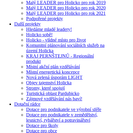
Malý LEADER pro Holicko pro rok 2019
Malý LEADER pro Holicko pro rok 2020
Malý LEADER pro Holicko pro rok 2021
Podpořené projekty
Další projekty
Hledáme mladé leadery!
Holicko sobě!
Holicko - vlídné místo pro život
Komunitní plánování sociálních služeb na
území Holicka
KRAJ PERNŠTEJNŮ - Regionální
produkt
Místní akční plán vzdělávání
Místní energetická koncepce
Nová zelená úsporám LIGHT
Objev tajemství Holicka
Stromy, které spojují
Turistická oblast Pardubicko
Zájmové vzdělávání nás baví!
Dotační rádce
Dotace pro podnikatele ve výrobní sféře
Dotace pro podnikatele v zemědělství,
lesnictví, rybářství a potravinářství
Dotace pro školy
Dotace pro obce