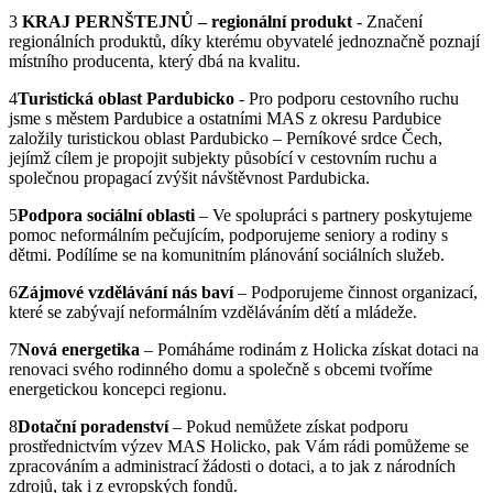
3
KRAJ PERNŠTEJNŮ – regionální produkt
- Značení
regionálních produktů, díky kterému obyvatelé jednoznačně poznají
místního producenta, který dbá na kvalitu.
4
Turistická oblast Pardubicko
- Pro podporu cestovního ruchu
jsme s městem Pardubice a ostatními MAS z okresu Pardubice
založily turistickou oblast Pardubicko – Perníkové srdce Čech,
jejímž cílem je propojit subjekty působící v cestovním ruchu a
společnou propagací zvýšit návštěvnost Pardubicka.
5
Podpora sociální oblasti
– Ve spolupráci s partnery poskytujeme
pomoc neformálním pečujícím, podporujeme seniory a rodiny s
dětmi. Podílíme se na komunitním plánování sociálních služeb.
6
Zájmové vzdělávání nás baví
– Podporujeme činnost organizací,
které se zabývají neformálním vzděláváním dětí a mládeže.
7
Nová energetika
– Pomáháme rodinám z Holicka získat dotaci na
renovaci svého rodinného domu a společně s obcemi tvoříme
energetickou koncepci regionu.
8
Dotační poradenství
– Pokud nemůžete získat podporu
prostřednictvím výzev MAS Holicko, pak Vám rádi pomůžeme se
zpracováním a administrací žádosti o dotaci, a to jak z národních
zdrojů, tak i z evropských fondů.