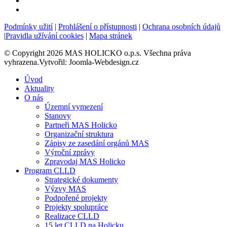
Podmínky užití
|
Prohlášení o přístupnosti
|
Ochrana osobních údajů
|
Pravidla užívání cookies
|
Mapa stránek
© Copyright 2026 MAS HOLICKO o.p.s. Všechna práva
vyhrazena.Vytvořil: Joomla-Webdesign.cz
Úvod
Aktuality
O nás
Územní vymezení
Stanovy
Partneři MAS Holicko
Organizační struktura
Zápisy ze zasedání orgánů MAS
Výroční zprávy
Zpravodaj MAS Holicko
Program CLLD
Strategické dokumenty
Výzvy MAS
Podpořené projekty
Projekty spolupráce
Realizace CLLD
15 let CLLD na Holicku