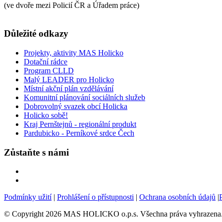
(ve dvoře mezi Policií ČR a Úřadem práce)
Důležité odkazy
Projekty, aktivity MAS Holicko
Dotační rádce
Program CLLD
Malý LEADER pro Holicko
Místní akční plán vzdělávání
Komunitní plánování sociálních služeb
Dobrovolný svazek obcí Holicka
Holicko sobě!
Kraj Pernštejnů - regionální produkt
Pardubicko - Perníkové srdce Čech
Zůstaňte s námi
Podmínky užití
|
Prohlášení o přístupnosti
|
Ochrana osobních údajů
|
© Copyright 2026 MAS HOLICKO o.p.s. Všechna práva vyhrazena.V