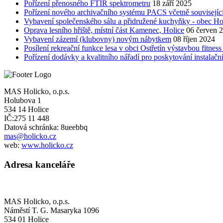
Pořízení přenosného FTIR spektrometru
18 září 2025
Pořízení nového archivačního systému PACS včetně souvisejí
Vybavení společenského sálu a přidružené kuchyňky - obec Ho
Oprava lesního hřiště, místní část Kamenec, Holice
06 červen 
Vybavení zázemí (klubovny) novým nábytkem
08 říjen 2024
Posílení rekreační funkce lesa v obci Ostřetín výstavbou fitne
Pořízení dodávky a kvalitního nářadí pro poskytování instalačn
MAS Holicko, o.p.s.
Holubova 1
534 14 Holice
IČ:275 11 448
Datová schránka: 8ueebbq
mas@holicko.cz
web:
www.holicko.cz
Adresa kanceláře
MAS Holicko, o.p.s.
Náměstí T. G. Masaryka 1096
534 01 Holice