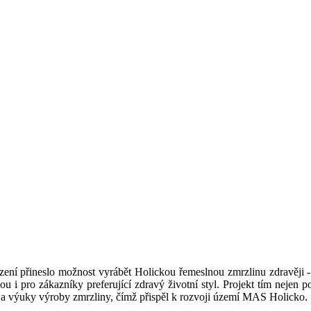
azení přineslo možnost vyrábět Holickou řemeslnou zmrzlinu zdravěji
ou i pro zákazníky preferující zdravý životní styl. Projekt tím nejen po
e a výuky výroby zmrzliny, čímž přispěl k rozvoji území MAS Holicko.