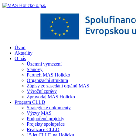
Úvod
Aktuality
O nás
Územní vymezení
Stanovy
Partneři MAS Holicko
Organizační struktura
Zápisy ze zasedání orgánů MAS
Výroční zprávy
Zpravodaj MAS Holicko
Program CLLD
Strategické dokumenty
Výzvy MAS
Podpořené projekty
Projekty spolupráce
Realizace CLLD
15 let CLLD na Holicku