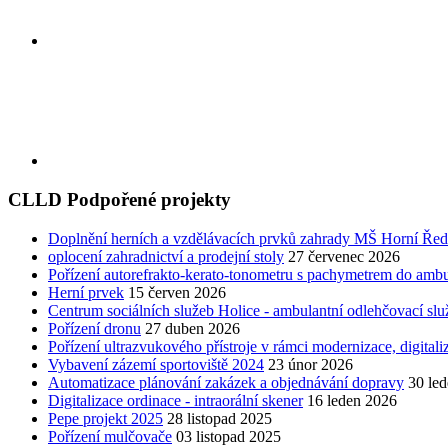
CLLD Podpořené projekty
Doplnění herních a vzdělávacích prvků zahrady MŠ Horní Řed
oplocení zahradnictví a prodejní stoly
27 červenec 2026
Pořízení autorefrakto-kerato-tonometru s pachymetrem do ambul
Herní prvek
15 červen 2026
Centrum sociálních služeb Holice - ambulantní odlehčovací sl
Pořízení dronu
27 duben 2026
Pořízení ultrazvukového přístroje v rámci modernizace, digita
Vybavení zázemí sportoviště 2024
23 únor 2026
Automatizace plánování zakázek a objednávání dopravy
30 le
Digitalizace ordinace - intraorální skener
16 leden 2026
Pepe projekt 2025
28 listopad 2025
Pořízení mulčovače
03 listopad 2025