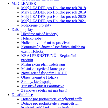
Malý LEADER
Malý LEADER pro Holicko pro rok 2018
Malý LEADER pro Holicko pro rok 2019
Malý LEADER pro Holicko pro rok 2020
Malý LEADER pro Holicko pro rok 2021
Podpořené projekty
Další projekty
Hledáme mladé leadery!
Holicko sobě!
Holicko - vlídné místo pro život
Komunitní plánování sociálních služeb na
území Holicka
KRAJ PERNŠTEJNŮ - Regionální
produkt
Místní akční plán vzdělávání
Místní energetická koncepce
Nová zelená úsporám LIGHT
Objev tajemství Holicka
Stromy, které spojují
Turistická oblast Pardubicko
Zájmové vzdělávání nás baví!
Dotační rádce
Dotace pro podnikatele ve výrobní sféře
Dotace pro podnikatele v zemědělství,
lesnictví, rybářství a potravinářství