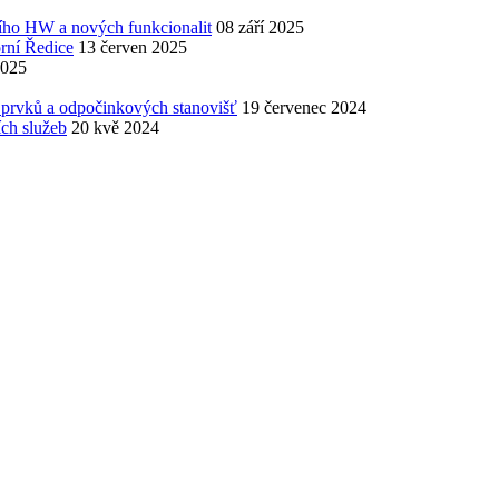
cího HW a nových funkcionalit
08 září 2025
rní Ředice
13 červen 2025
2025
ss prvků a odpočinkových stanovišť
19 červenec 2024
ích služeb
20 kvě 2024