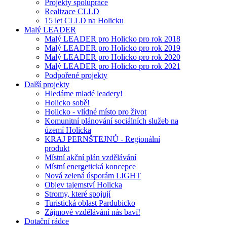
Projekty spolupráce
Realizace CLLD
15 let CLLD na Holicku
Malý LEADER
Malý LEADER pro Holicko pro rok 2018
Malý LEADER pro Holicko pro rok 2019
Malý LEADER pro Holicko pro rok 2020
Malý LEADER pro Holicko pro rok 2021
Podpořené projekty
Další projekty
Hledáme mladé leadery!
Holicko sobě!
Holicko - vlídné místo pro život
Komunitní plánování sociálních služeb na
území Holicka
KRAJ PERNŠTEJNŮ - Regionální
produkt
Místní akční plán vzdělávání
Místní energetická koncepce
Nová zelená úsporám LIGHT
Objev tajemství Holicka
Stromy, které spojují
Turistická oblast Pardubicko
Zájmové vzdělávání nás baví!
Dotační rádce