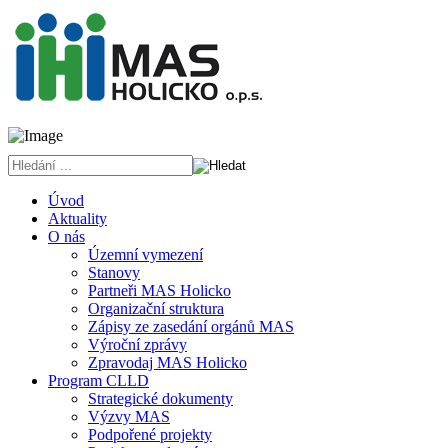
Úvod
Aktuality
O nás
Územní vymezení
Stanovy
Partneři MAS Holicko
Organizační struktura
Zápisy ze zasedání orgánů MAS
Výroční zprávy
Zpravodaj MAS Holicko
Program CLLD
Strategické dokumenty
Výzvy MAS
Podpořené projekty