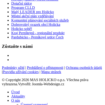
Dotační rádce
Program CLLD
Malý LEADER pro Holicko
Místní akční plán vzdělávání
Komunitní plánování sociálních služeb
Dobrovolný svazek obcí Holicka
Holicko sobě!
Kraj Pernštejnů - regionální produkt
Pardubicko - Perníkové srdce Čech
Zůstaňte s námi
Podmínky užití
|
Prohlášení o přístupnosti
|
Ochrana osobních údajů
|
Pravidla užívání cookies
|
Mapa stránek
© Copyright 2026 MAS HOLICKO o.p.s. Všechna práva
vyhrazena.Vytvořil: Joomla-Webdesign.cz
Úvod
Aktuality
O nás
Územní vymezení