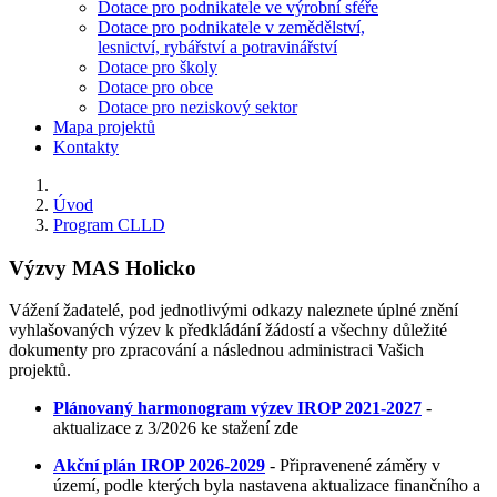
Dotace pro podnikatele ve výrobní sféře
Dotace pro podnikatele v zemědělství,
lesnictví, rybářství a potravinářství
Dotace pro školy
Dotace pro obce
Dotace pro neziskový sektor
Mapa projektů
Kontakty
Úvod
Program CLLD
Výzvy MAS Holicko
Vážení žadatelé, pod jednotlivými odkazy naleznete úplné znění
vyhlašovaných výzev k předkládání žádostí a všechny důležité
dokumenty pro zpracování a následnou administraci Vašich
projektů.
Plánovaný harmonogram výzev IROP 2021-2027
-
aktualizace z 3/2026 ke stažení zde
Akční plán IROP 2026-2029
- Připravenené záměry v
území, podle kterých byla nastavena aktualizace finančního a