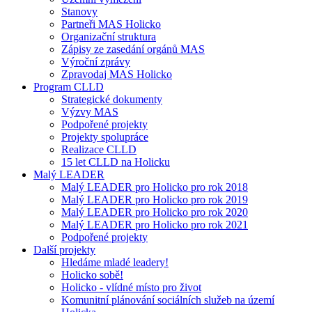
Stanovy
Partneři MAS Holicko
Organizační struktura
Zápisy ze zasedání orgánů MAS
Výroční zprávy
Zpravodaj MAS Holicko
Program CLLD
Strategické dokumenty
Výzvy MAS
Podpořené projekty
Projekty spolupráce
Realizace CLLD
15 let CLLD na Holicku
Malý LEADER
Malý LEADER pro Holicko pro rok 2018
Malý LEADER pro Holicko pro rok 2019
Malý LEADER pro Holicko pro rok 2020
Malý LEADER pro Holicko pro rok 2021
Podpořené projekty
Další projekty
Hledáme mladé leadery!
Holicko sobě!
Holicko - vlídné místo pro život
Komunitní plánování sociálních služeb na území