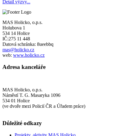
Detail výzvy...
MAS Holicko, o.p.s.
Holubova 1
534 14 Holice
IČ:275 11 448
Datová schránka: 8ueebbq
mas@holicko.cz
web:
www.holicko.cz
Adresa kanceláře
MAS Holicko, o.p.s.
Náměstí T. G. Masaryka 1096
534 01 Holice
(ve dvoře mezi Policií ČR a Úřadem práce)
Důležité odkazy
Projekty, aktivity MAS Holicko