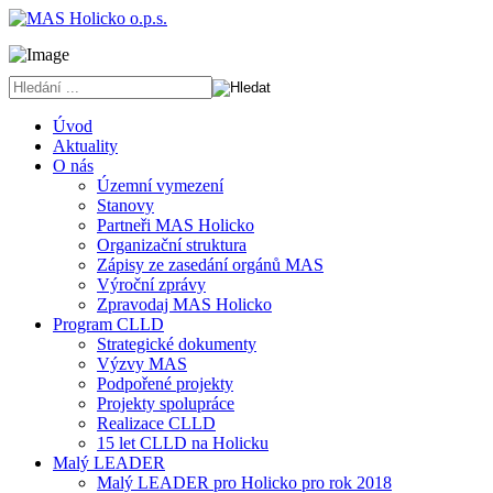
Úvod
Aktuality
O nás
Územní vymezení
Stanovy
Partneři MAS Holicko
Organizační struktura
Zápisy ze zasedání orgánů MAS
Výroční zprávy
Zpravodaj MAS Holicko
Program CLLD
Strategické dokumenty
Výzvy MAS
Podpořené projekty
Projekty spolupráce
Realizace CLLD
15 let CLLD na Holicku
Malý LEADER
Malý LEADER pro Holicko pro rok 2018