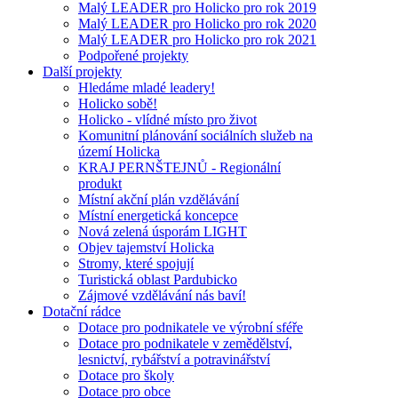
Malý LEADER pro Holicko pro rok 2019
Malý LEADER pro Holicko pro rok 2020
Malý LEADER pro Holicko pro rok 2021
Podpořené projekty
Další projekty
Hledáme mladé leadery!
Holicko sobě!
Holicko - vlídné místo pro život
Komunitní plánování sociálních služeb na
území Holicka
KRAJ PERNŠTEJNŮ - Regionální
produkt
Místní akční plán vzdělávání
Místní energetická koncepce
Nová zelená úsporám LIGHT
Objev tajemství Holicka
Stromy, které spojují
Turistická oblast Pardubicko
Zájmové vzdělávání nás baví!
Dotační rádce
Dotace pro podnikatele ve výrobní sféře
Dotace pro podnikatele v zemědělství,
lesnictví, rybářství a potravinářství
Dotace pro školy
Dotace pro obce