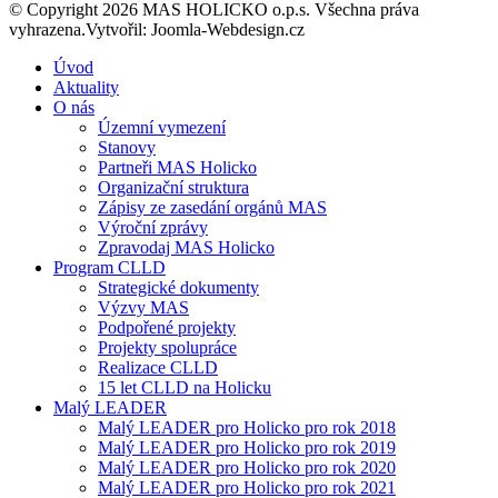
© Copyright 2026 MAS HOLICKO o.p.s. Všechna práva
vyhrazena.Vytvořil: Joomla-Webdesign.cz
Úvod
Aktuality
O nás
Územní vymezení
Stanovy
Partneři MAS Holicko
Organizační struktura
Zápisy ze zasedání orgánů MAS
Výroční zprávy
Zpravodaj MAS Holicko
Program CLLD
Strategické dokumenty
Výzvy MAS
Podpořené projekty
Projekty spolupráce
Realizace CLLD
15 let CLLD na Holicku
Malý LEADER
Malý LEADER pro Holicko pro rok 2018
Malý LEADER pro Holicko pro rok 2019
Malý LEADER pro Holicko pro rok 2020
Malý LEADER pro Holicko pro rok 2021