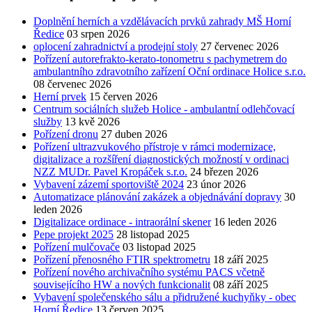
Doplnění herních a vzdělávacích prvků zahrady MŠ Horní
Ředice
03 srpen 2026
oplocení zahradnictví a prodejní stoly
27 červenec 2026
Pořízení autorefrakto-kerato-tonometru s pachymetrem do
ambulantního zdravotního zařízení Oční ordinace Holice s.r.o.
08 červenec 2026
Herní prvek
15 červen 2026
Centrum sociálních služeb Holice - ambulantní odlehčovací
služby
13 kvě 2026
Pořízení dronu
27 duben 2026
Pořízení ultrazvukového přístroje v rámci modernizace,
digitalizace a rozšíření diagnostických možností v ordinaci
NZZ MUDr. Pavel Kropáček s.r.o.
24 březen 2026
Vybavení zázemí sportoviště 2024
23 únor 2026
Automatizace plánování zakázek a objednávání dopravy
30
leden 2026
Digitalizace ordinace - intraorální skener
16 leden 2026
Pepe projekt 2025
28 listopad 2025
Pořízení mulčovače
03 listopad 2025
Pořízení přenosného FTIR spektrometru
18 září 2025
Pořízení nového archivačního systému PACS včetně
souvisejícího HW a nových funkcionalit
08 září 2025
Vybavení společenského sálu a přidružené kuchyňky - obec
Horní Ředice
13 červen 2025