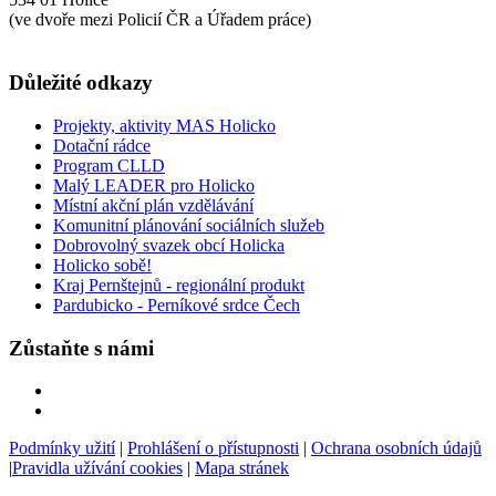
(ve dvoře mezi Policií ČR a Úřadem práce)
Důležité odkazy
Projekty, aktivity MAS Holicko
Dotační rádce
Program CLLD
Malý LEADER pro Holicko
Místní akční plán vzdělávání
Komunitní plánování sociálních služeb
Dobrovolný svazek obcí Holicka
Holicko sobě!
Kraj Pernštejnů - regionální produkt
Pardubicko - Perníkové srdce Čech
Zůstaňte s námi
Podmínky užití
|
Prohlášení o přístupnosti
|
Ochrana osobních údajů
|
Pravidla užívání cookies
|
Mapa stránek