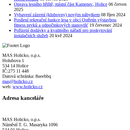
Oprava lesního hřiště, místní část Kamenec, Holice
06 červen
2025
Vybavení zázemí (klubovny) novým nábytkem
08 říjen 2024
Posílení rekreační funkce lesa v obci Ostřetín výstavbou
fitness prvků a odpočinkových stanovišť
19 červenec 2024
Pořízení dodávky a kvalitního nářadí pro poskytování
instalačních služeb
20 kvě 2024
MAS Holicko, o.p.s.
Holubova 1
534 14 Holice
IČ:275 11 448
Datová schránka: 8ueebbq
mas@holicko.cz
web:
www.holicko.cz
Adresa kanceláře
MAS Holicko, o.p.s.
Náměstí T. G. Masaryka 1096
534 01 Holice