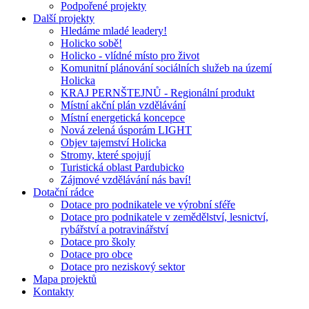
Podpořené projekty
Další projekty
Hledáme mladé leadery!
Holicko sobě!
Holicko - vlídné místo pro život
Komunitní plánování sociálních služeb na území
Holicka
KRAJ PERNŠTEJNŮ - Regionální produkt
Místní akční plán vzdělávání
Místní energetická koncepce
Nová zelená úsporám LIGHT
Objev tajemství Holicka
Stromy, které spojují
Turistická oblast Pardubicko
Zájmové vzdělávání nás baví!
Dotační rádce
Dotace pro podnikatele ve výrobní sféře
Dotace pro podnikatele v zemědělství, lesnictví,
rybářství a potravinářství
Dotace pro školy
Dotace pro obce
Dotace pro neziskový sektor
Mapa projektů
Kontakty