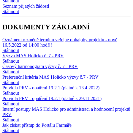
Stáhnout
Seznam přijatých žádostí
Stáhnout
DOKUMENTY ZÁKLADNÍ
Oznámení o změně termínu veřejné obhajoby projektu - nově
16.5.2022 od 14:00 hod!!!
Stáhnout
Výzva MAS Holicko č. 7 - PRV
Stáhnout
Časový harmonogram výzvy č. 7 - PRV
Stáhnout
Preferenční kritéria MAS Holicko výzvy č.7 - PRV
Stáhnout
Pravidla PRV - opatření 19.2.1 (platné k 13.4.2022)
Stáhnout
Pravidla PRV - opatření 19.2.1 (platné k 29.11.2021)
Stáhnout
Interní postupy MAS Holicko pro administraci a hodnocení projektů
PRV
Stáhnout
Jak získat přístup do Portálu Farmáře
Stáhnout