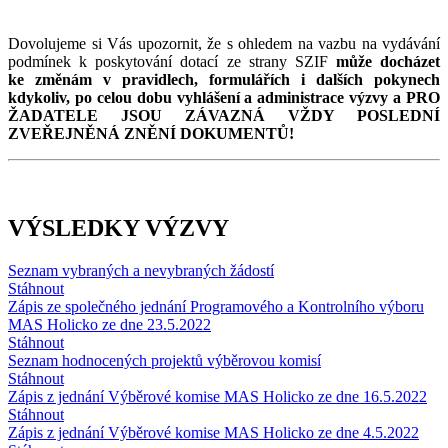
Dovolujeme si Vás upozornit, že s ohledem na vazbu na vydávání
podmínek k poskytování dotací ze strany SZIF
může docházet
ke změnám v pravidlech, formulářích i dalších pokynech
kdykoliv, po celou dobu vyhlášení a administrace výzvy a PRO
ŽADATELE JSOU ZÁVAZNÁ VŽDY POSLEDNÍ
ZVEŘEJNĚNÁ ZNĚNÍ DOKUMENTŮ!
VÝSLEDKY VÝZVY
Seznam vybraných a nevybraných žádostí
Stáhnout
Zápis ze společného jednání Programového a Kontrolního výboru
MAS Holicko ze dne 23.5.2022
Stáhnout
Seznam hodnocených projektů výběrovou komisí
Stáhnout
Zápis z jednání Výběrové komise MAS Holicko ze dne 16.5.2022
Stáhnout
Zápis z jednání Výběrové komise MAS Holicko ze dne 4.5.2022