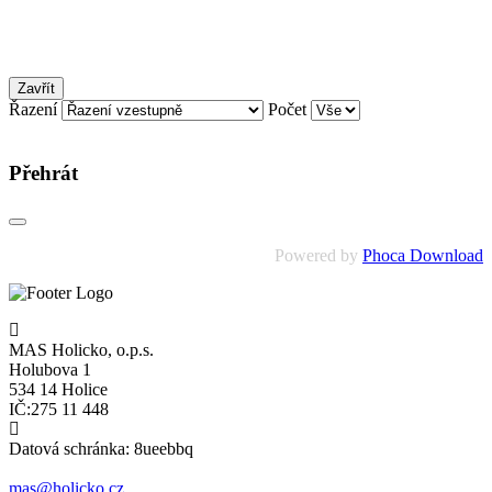
Zavřít
Řazení
Počet
Přehrát
Powered by
Phoca Download
MAS Holicko, o.p.s.
Holubova 1
534 14 Holice
IČ:275 11 448
Datová schránka: 8ueebbq
mas@holicko.cz