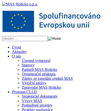
Úvod
Aktuality
O nás
Územní vymezení
Stanovy
Partneři MAS Holicko
Organizační struktura
Zápisy ze zasedání orgánů MAS
Výroční zprávy
Zpravodaj MAS Holicko
Program CLLD
Strategické dokumenty
Výzvy MAS
Podpořené projekty
Projekty spolupráce