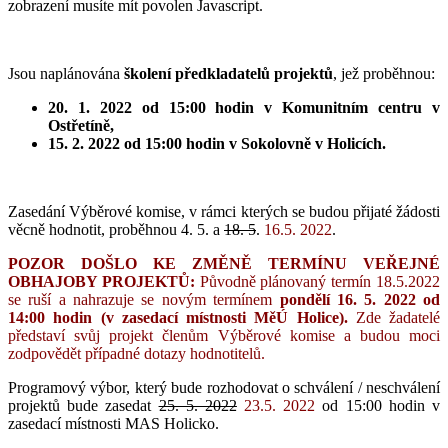
zobrazení musíte mít povolen Javascript.
Jsou naplánována
školení předkladatelů projektů
, jež proběhnou:
20. 1. 2022 od 15:00 hodin v Komunitním centru v
Ostřetíně,
15. 2. 2022 od 15:00 hodin v Sokolovně v Holicích.
Zasedání Výběrové komise, v rámci kterých se budou přijaté žádosti
věcně hodnotit, proběhnou 4. 5. a
18. 5
.
16.5. 2022
.
POZOR DOŠLO KE ZMĚNĚ TERMÍNU VEŘEJNÉ
OBHAJOBY PROJEKTŮ:
Původně plánovaný termín 18.5.2022
se ruší a nahrazuje se novým termínem
pondělí 16. 5. 2022 od
14:00 hodin (v zasedací místnosti MěÚ Holice).
Zde žadatelé
představí svůj projekt členům Výběrové komise a budou moci
zodpovědět případné dotazy hodnotitelů.
Programový výbor, který bude rozhodovat o schválení / neschválení
projektů bude zasedat
25. 5. 2022
23.5. 2022
od 15:00 hodin v
zasedací místnosti MAS Holicko.