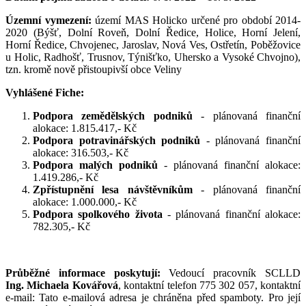
Územní vymezení:
území MAS Holicko určené pro období 2014-
2020 (Býšť, Dolní Roveň, Dolní Ředice, Holice, Horní Jelení,
Horní Ředice, Chvojenec, Jaroslav, Nová Ves, Ostřetín, Poběžovice
u Holic, Radhošť, Trusnov, Týnišťko, Uhersko a Vysoké Chvojno),
tzn. kromě nově přistoupivší obce Veliny
Vyhlášené Fiche:
Podpora zemědělských podniků
- plánovaná finanční
alokace: 1.815.417,- Kč
Podpora potravinářských podniků
- plánovaná finanční
alokace: 316.503,- Kč
Podpora malých podniků
- plánovaná finanční alokace:
1.419.286,- Kč
Zpřístupnění lesa návštěvníkům
- plánovaná finanční
alokace: 1.000.000,- Kč
Podpora spolkového života
- plánovaná finanční alokace:
782.305,- Kč
Průběžné informace poskytují:
Vedoucí pracovník SCLLD
Ing. Michaela Kovářová
, kontaktní telefon 775 302 057, kontaktní
e-mail:
Tato e-mailová adresa je chráněna před spamboty. Pro její