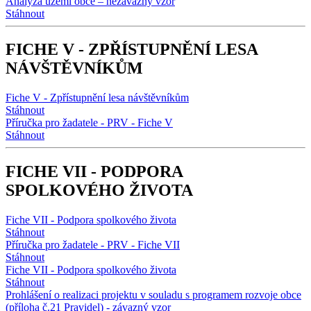
Analýza území obce – nezávazný vzor
Stáhnout
FICHE V - ZPŘÍSTUPNĚNÍ LESA
NÁVŠTĚVNÍKŮM
Fiche V - Zpřístupnění lesa návštěvníkům
Stáhnout
Příručka pro žadatele - PRV - Fiche V
Stáhnout
FICHE VII - PODPORA
SPOLKOVÉHO ŽIVOTA
Fiche VII - Podpora spolkového života
Stáhnout
Příručka pro žadatele - PRV - Fiche VII
Stáhnout
Fiche VII - Podpora spolkového života
Stáhnout
Prohlášení o realizaci projektu v souladu s programem rozvoje obce
(příloha č.21 Pravidel) - závazný vzor