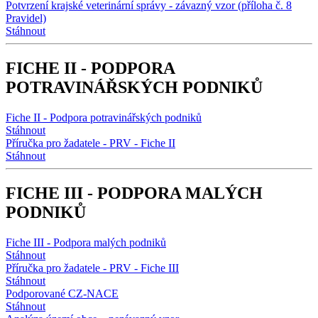
Potvrzení krajské veterinární správy - závazný vzor (příloha č. 8
Pravidel)
Stáhnout
FICHE II - PODPORA
POTRAVINÁŘSKÝCH PODNIKŮ
Fiche II - Podpora potravinářských podniků
Stáhnout
Příručka pro žadatele - PRV - Fiche II
Stáhnout
FICHE III - PODPORA MALÝCH
PODNIKŮ
Fiche III - Podpora malých podniků
Stáhnout
Příručka pro žadatele - PRV - Fiche III
Stáhnout
Podporované CZ-NACE
Stáhnout