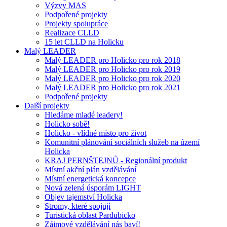
Výzvy MAS
Podpořené projekty
Projekty spolupráce
Realizace CLLD
15 let CLLD na Holicku
Malý LEADER
Malý LEADER pro Holicko pro rok 2018
Malý LEADER pro Holicko pro rok 2019
Malý LEADER pro Holicko pro rok 2020
Malý LEADER pro Holicko pro rok 2021
Podpořené projekty
Další projekty
Hledáme mladé leadery!
Holicko sobě!
Holicko - vlídné místo pro život
Komunitní plánování sociálních služeb na území
Holicka
KRAJ PERNŠTEJNŮ - Regionální produkt
Místní akční plán vzdělávání
Místní energetická koncepce
Nová zelená úsporám LIGHT
Objev tajemství Holicka
Stromy, které spojují
Turistická oblast Pardubicko
Zájmové vzdělávání nás baví!