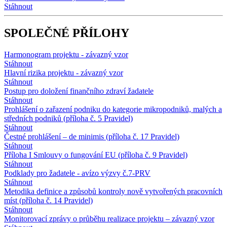
Stáhnout
SPOLEČNÉ PŘÍLOHY
Harmonogram projektu - závazný vzor
Stáhnout
Hlavní rizika projektu - závazný vzor
Stáhnout
Postup pro doložení finančního zdraví žadatele
Stáhnout
Prohlášení o zařazení podniku do kategorie mikropodniků, malých a
středních podniků (příloha č. 5 Pravidel)
Stáhnout
Čestné prohlášení – de minimis (příloha č. 17 Pravidel)
Stáhnout
Příloha I Smlouvy o fungování EU (příloha č. 9 Pravidel)
Stáhnout
Podklady pro žadatele - avízo výzvy č.7-PRV
Stáhnout
Metodika definice a způsobů kontroly nově vytvořených pracovních
míst (příloha č. 14 Pravidel)
Stáhnout
Monitorovací zprávy o průběhu realizace projektu – závazný vzor