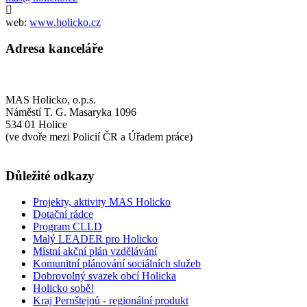
web:
www.holicko.cz
Adresa kanceláře
MAS Holicko, o.p.s.
Náměstí T. G. Masaryka 1096
534 01 Holice
(ve dvoře mezi Policií ČR a Úřadem práce)
Důležité odkazy
Projekty, aktivity MAS Holicko
Dotační rádce
Program CLLD
Malý LEADER pro Holicko
Místní akční plán vzdělávání
Komunitní plánování sociálních služeb
Dobrovolný svazek obcí Holicka
Holicko sobě!
Kraj Pernštejnů - regionální produkt