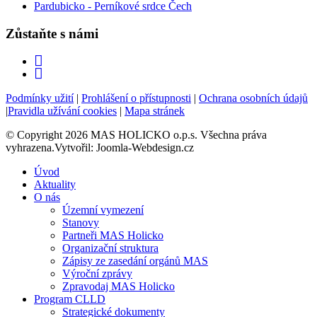
Pardubicko - Perníkové srdce Čech
Zůstaňte s námi
Podmínky užití
|
Prohlášení o přístupnosti
|
Ochrana osobních údajů
|
Pravidla užívání cookies
|
Mapa stránek
© Copyright 2026 MAS HOLICKO o.p.s. Všechna práva
vyhrazena.Vytvořil: Joomla-Webdesign.cz
Úvod
Aktuality
O nás
Územní vymezení
Stanovy
Partneři MAS Holicko
Organizační struktura
Zápisy ze zasedání orgánů MAS
Výroční zprávy
Zpravodaj MAS Holicko
Program CLLD
Strategické dokumenty