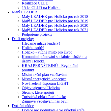
Realizace CLLD
15 let CLLD na Holicku
Malý LEADER
Malý LEADER pro Holicko pro rok 2018
Malý LEADER pro Holicko pro rok 2019
Malý LEADER pro Holicko pro rok 2020
Malý LEADER pro Holicko pro rok 2021
Podpořené projekty
Další projekty
Hledáme mladé leadery!
Holicko sobě!
Holicko - vlídné místo pro život
Komunitní plánování sociálních služeb na
území Holicka
KRAJ PERNŠTEJNŮ - Regionální
produkt
Místní akční plán vzdělávání
Místní energetická koncepce
Nová zelená úsporám LIGHT
Objev tajemství Holicka
Stromy, které spojují
Turistická oblast Pardubicko
Zájmové vzdělávání nás baví!
Dotační rádce
Dotace pro podnikatele ve výrobní sféře