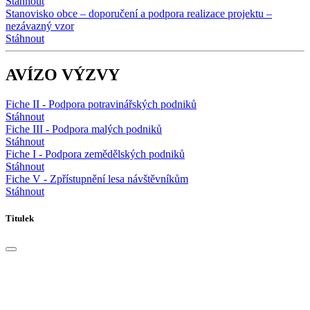
Stáhnout
Stanovisko obce – doporučení a podpora realizace projektu –
nezávazný vzor
Stáhnout
AVÍZO VÝZVY
Fiche II - Podpora potravinářských podniků
Stáhnout
Fiche III - Podpora malých podniků
Stáhnout
Fiche I - Podpora zemědělských podniků
Stáhnout
Fiche V - Zpřístupnění lesa návštěvníkům
Stáhnout
Titulek