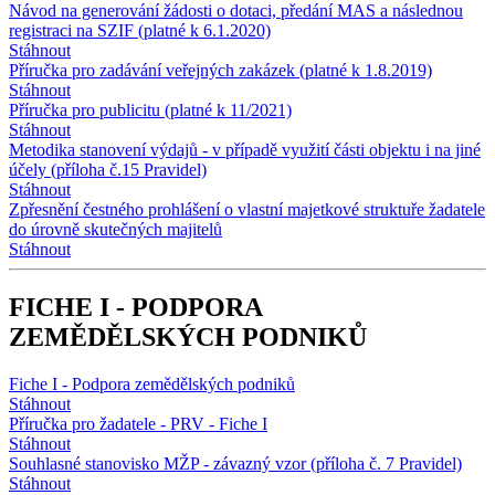
Návod na generování žádosti o dotaci, předání MAS a následnou
registraci na SZIF (platné k 6.1.2020)
Stáhnout
Příručka pro zadávání veřejných zakázek (platné k 1.8.2019)
Stáhnout
Příručka pro publicitu (platné k 11/2021)
Stáhnout
Metodika stanovení výdajů - v případě využití části objektu i na jiné
účely (příloha č.15 Pravidel)
Stáhnout
Zpřesnění čestného prohlášení o vlastní majetkové struktuře žadatele
do úrovně skutečných majitelů
Stáhnout
FICHE I - PODPORA
ZEMĚDĚLSKÝCH PODNIKŮ
Fiche I - Podpora zemědělských podniků
Stáhnout
Příručka pro žadatele - PRV - Fiche I
Stáhnout
Souhlasné stanovisko MŽP - závazný vzor (příloha č. 7 Pravidel)
Stáhnout