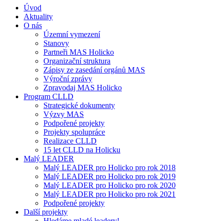
Úvod
Aktuality
O nás
Územní vymezení
Stanovy
Partneři MAS Holicko
Organizační struktura
Zápisy ze zasedání orgánů MAS
Výroční zprávy
Zpravodaj MAS Holicko
Program CLLD
Strategické dokumenty
Výzvy MAS
Podpořené projekty
Projekty spolupráce
Realizace CLLD
15 let CLLD na Holicku
Malý LEADER
Malý LEADER pro Holicko pro rok 2018
Malý LEADER pro Holicko pro rok 2019
Malý LEADER pro Holicko pro rok 2020
Malý LEADER pro Holicko pro rok 2021
Podpořené projekty
Další projekty
Hledáme mladé leadery!