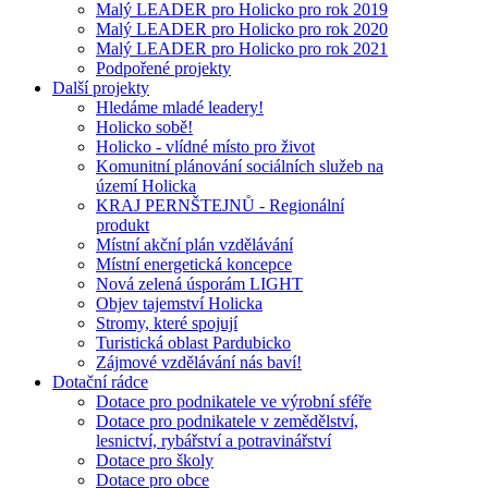
Malý LEADER pro Holicko pro rok 2019
Malý LEADER pro Holicko pro rok 2020
Malý LEADER pro Holicko pro rok 2021
Podpořené projekty
Další projekty
Hledáme mladé leadery!
Holicko sobě!
Holicko - vlídné místo pro život
Komunitní plánování sociálních služeb na
území Holicka
KRAJ PERNŠTEJNŮ - Regionální
produkt
Místní akční plán vzdělávání
Místní energetická koncepce
Nová zelená úsporám LIGHT
Objev tajemství Holicka
Stromy, které spojují
Turistická oblast Pardubicko
Zájmové vzdělávání nás baví!
Dotační rádce
Dotace pro podnikatele ve výrobní sféře
Dotace pro podnikatele v zemědělství,
lesnictví, rybářství a potravinářství
Dotace pro školy
Dotace pro obce