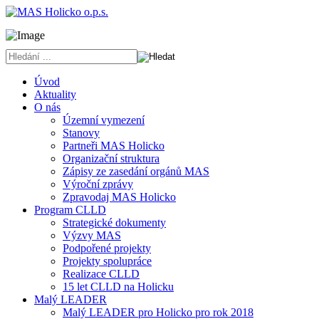
Úvod
Aktuality
O nás
Územní vymezení
Stanovy
Partneři MAS Holicko
Organizační struktura
Zápisy ze zasedání orgánů MAS
Výroční zprávy
Zpravodaj MAS Holicko
Program CLLD
Strategické dokumenty
Výzvy MAS
Podpořené projekty
Projekty spolupráce
Realizace CLLD
15 let CLLD na Holicku
Malý LEADER
Malý LEADER pro Holicko pro rok 2018