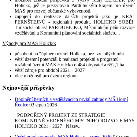
Holicko, jež je poskytován Pardubickým krajem pro území
MAS pro rozvoj občanské vybavenosti,
zapojení do realizace dalších projektů jako je KRAJ
PERNŠTEJNŮ - regionální produkt, HOLICKO SOBĚ!,
Turistická oblast PARDUBICKO, Místní akční plán rozvoje
vzdělávání a Komunitní plánování sociálních služeb,...
Výhody pro MAS Holicko:
působení na "úplném území Holicka, bez tzv. bilých míst
větší územní potenciál k realizaci projektů a programů -
rozšíření území MAS Holicko o 484 obyvatel a 652,1 ha
větší zdroje pro období 2021 – 2027
více možností pro území regionu
Nejnovější příspěvky
Doplnění herních a vzdělávacích prvků zahrady MŠ Horní
Ředice
03 srpen 2026
PODPOŘENÝ PROJEKT ZE STRATEGIE
KOMUNITNĚ VEDENÉHO MÍSTNÍHO ROZVOJE MAS
HOLICKO 2021 - 2027 Název...
Vyšel nový zpravodaj MAS Holicko – srpen 2026
03 srpen