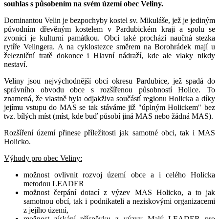
souhlas s působením na svém území obec Veliny.
Dominantou Velin je bezpochyby kostel sv. Mikuláše, jež je jediným
původním dřevěným kostelem v Pardubickém kraji a spolu se
zvonicí je kulturní památkou. Obcí také prochází naučná stezka
rytíře Velingera. A na cyklostezce směrem na Borohrádek mají u
železniční tratě dokonce i Hlavní nádraží, kde ale vlaky nikdy
nestaví.
Veliny jsou nejvýchodnější obcí okresu Pardubice, jež spadá do
správního obvodu obce s rozšířenou působností Holice. To
znamená, že vlastně byla odjakživa součástí regionu Holicka a díky
jejímu vstupu do MAS se tak stáváme již "úplným Holickem" bez
tvz. bílých míst (míst, kde buď působí jiná MAS nebo žádná MAS).
Rozšíření území přinese příležitosti jak samotné obci, tak i MAS
Holicko.
Výhody pro obec Veliny:
možnost ovlivnit rozvoj území obce a i celého Holicka
metodou LEADER
možnost čerpání dotací z výzev MAS Holicko, a to jak
samotnou obcí, tak i podnikateli a neziskovými organizacemi
z jejího území,
možnost získání příspěvku z výzvy Malý LEADER pro