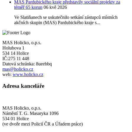
MAS Pardubického kraje představily sociální projekty za
téměř 65 korun
06 kvě 2026
Ve Slatiňanech se uskutečnilo setkání zástupců místních
akčních skupin (MAS) Pardubického kraje s...
MAS Holicko, o.p.s.
Holubova 1
534 14 Holice
IČ:275 11 448
Datová schránka: 8ueebbq
mas@holicko.cz
web:
www.holicko.cz
Adresa kanceláře
MAS Holicko, o.p.s.
Náměstí T. G. Masaryka 1096
534 01 Holice
(ve dvoře mezi Policií ČR a Úřadem práce)