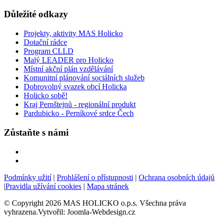
Důležité odkazy
Projekty, aktivity MAS Holicko
Dotační rádce
Program CLLD
Malý LEADER pro Holicko
Místní akční plán vzdělávání
Komunitní plánování sociálních služeb
Dobrovolný svazek obcí Holicka
Holicko sobě!
Kraj Pernštejnů - regionální produkt
Pardubicko - Perníkové srdce Čech
Zůstaňte s námi
Podmínky užití
|
Prohlášení o přístupnosti
|
Ochrana osobních údajů
|
Pravidla užívání cookies
|
Mapa stránek
© Copyright 2026 MAS HOLICKO o.p.s. Všechna práva
vyhrazena.Vytvořil: Joomla-Webdesign.cz