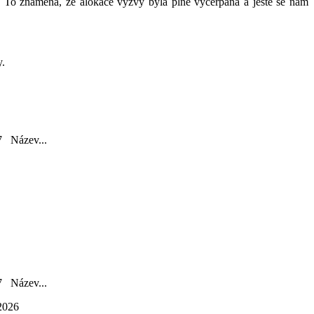
. To znamená, že alokace výzvy byla plně vyčerpána a ještě se nám
y.
Název...
Název...
2026