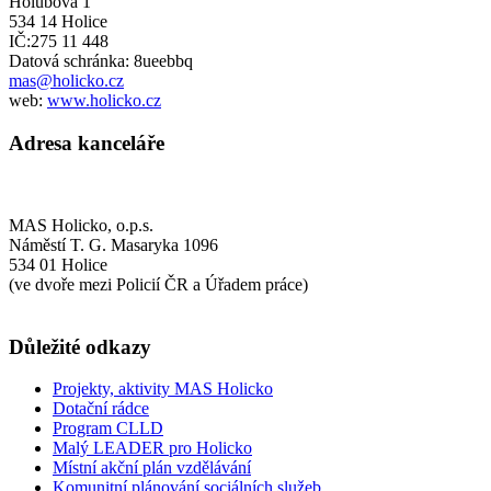
Holubova 1
534 14 Holice
IČ:275 11 448
Datová schránka: 8ueebbq
mas@holicko.cz
web:
www.holicko.cz
Adresa kanceláře
MAS Holicko, o.p.s.
Náměstí T. G. Masaryka 1096
534 01 Holice
(ve dvoře mezi Policií ČR a Úřadem práce)
Důležité odkazy
Projekty, aktivity MAS Holicko
Dotační rádce
Program CLLD
Malý LEADER pro Holicko
Místní akční plán vzdělávání
Komunitní plánování sociálních služeb