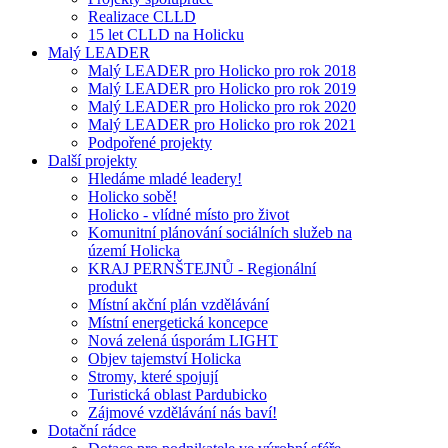
Realizace CLLD
15 let CLLD na Holicku
Malý LEADER
Malý LEADER pro Holicko pro rok 2018
Malý LEADER pro Holicko pro rok 2019
Malý LEADER pro Holicko pro rok 2020
Malý LEADER pro Holicko pro rok 2021
Podpořené projekty
Další projekty
Hledáme mladé leadery!
Holicko sobě!
Holicko - vlídné místo pro život
Komunitní plánování sociálních služeb na
území Holicka
KRAJ PERNŠTEJNŮ - Regionální
produkt
Místní akční plán vzdělávání
Místní energetická koncepce
Nová zelená úsporám LIGHT
Objev tajemství Holicka
Stromy, které spojují
Turistická oblast Pardubicko
Zájmové vzdělávání nás baví!
Dotační rádce