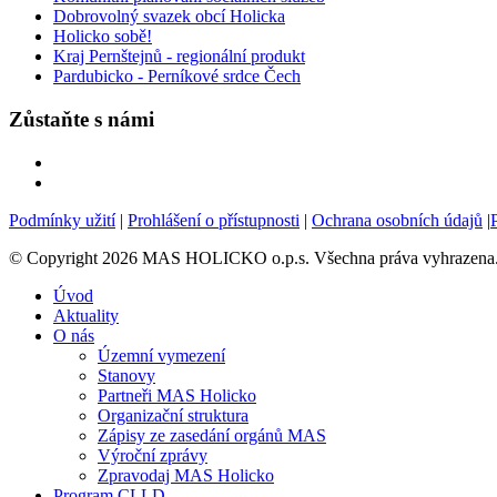
Dobrovolný svazek obcí Holicka
Holicko sobě!
Kraj Pernštejnů - regionální produkt
Pardubicko - Perníkové srdce Čech
Zůstaňte s námi
Podmínky užití
|
Prohlášení o přístupnosti
|
Ochrana osobních údajů
|
© Copyright 2026 MAS HOLICKO o.p.s. Všechna práva vyhrazena.V
Úvod
Aktuality
O nás
Územní vymezení
Stanovy
Partneři MAS Holicko
Organizační struktura
Zápisy ze zasedání orgánů MAS
Výroční zprávy
Zpravodaj MAS Holicko
Program CLLD