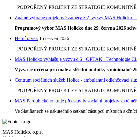
PODPOŘENÝ PROJEKT ZE STRATEGIE KOMUNITNĚ VE
Známe vybrané projektové záměry z 2. výzvy MAS Holicko – 
Programový výbor MAS Holicko dne 29. června 2026 schvál
Herní prvek
15 červen 2026
PODPOŘENÝ PROJEKT ZE STRATEGIE KOMUNITNĚ VE
MAS Holicko vyhlašuje výzvu č.6 - OPTAK - Technologie C
Výzva je určena pro malé a střední podniky s minimálně 2le
Centrum sociálních služeb Holice - ambulantní odlehčovací sl
PODPOŘENÝ PROJEKT ZE STRATEGIE KOMUNITNĚ VE
MAS Pardubického kraje představily sociální projekty za témě
Ve Slatiňanech se uskutečnilo setkání zástupců místních akční
MAS Holicko, o.p.s.