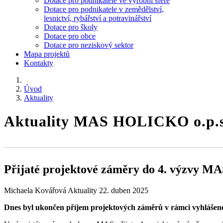
Dotace pro podnikatele ve výrobní sféře
Dotace pro podnikatele v zemědělství,
lesnictví, rybářství a potravinářství
Dotace pro školy
Dotace pro obce
Dotace pro neziskový sektor
Mapa projektů
Kontakty
Úvod
Aktuality
Aktuality MAS HOLICKO o.p.
Přijaté projektové záměry do 4. výzvy M
Michaela Kovářová
Aktuality
22. duben 2025
Dnes byl ukončen příjem projektových záměrů v rámci vyhlášené 