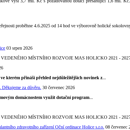
kové výši 3,7 mil. Kč s požadovanou dotací přesahující 1,6 mil. Kč
veřejnosti proběhne 4.6.2025 od 14 hod ve výborovně holické sokolovn
ice
03 srpen 2026
DENÉHO MÍSTNÍHO ROZVOJE MAS HOLICKO 2021 - 2027 
26
e kterém přináší přehled nejdůležitějších novinek z
...
. Děkujeme za důvěru.
30 červenec 2026
íjmovým domácnostem využít dotační program
...
DENÉHO MÍSTNÍHO ROZVOJE MAS HOLICKO 2021 - 2027 
antního zdravotního zařízení Oční ordinace Holice s.r.o.
08 červenec 