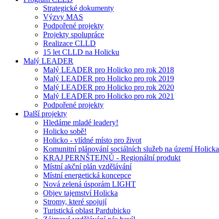
Strategické dokumenty
Výzvy MAS
Podpořené projekty
Projekty spolupráce
Realizace CLLD
15 let CLLD na Holicku
Malý LEADER
Malý LEADER pro Holicko pro rok 2018
Malý LEADER pro Holicko pro rok 2019
Malý LEADER pro Holicko pro rok 2020
Malý LEADER pro Holicko pro rok 2021
Podpořené projekty
Další projekty
Hledáme mladé leadery!
Holicko sobě!
Holicko - vlídné místo pro život
Komunitní plánování sociálních služeb na území Holicka
KRAJ PERNŠTEJNŮ - Regionální produkt
Místní akční plán vzdělávání
Místní energetická koncepce
Nová zelená úsporám LIGHT
Objev tajemství Holicka
Stromy, které spojují
Turistická oblast Pardubicko