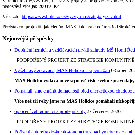
V rámci této výzvy byly na MAS přijaty 4 projektové záměry v cel
nedostává více jak 200 tis. Kč.
Více zde:
https://www.holicko.cz/vyzvy-mas/category/81.html
Představení projektů, jak členům MAS, tak i zájemcům z řad široké 
Nejnovější příspěvky
Doplnění herních a vzdělávacích prvků zahrady MŠ Horní Řed
PODPOŘENÝ PROJEKT ZE STRATEGIE KOMUNITNĚ VE
Vyšel nový zpravodaj MAS Holicko – srpen 2026
03 srpen 20
MAS Holicko vydává nové srpnové číslo svého zpravodaje, v
Pomáhali jsme chránit domácnosti před energetickou chudobou
Více než tři roky jsme na MAS Holicko pomáhali nízkopř
oplocení zahradnictví a prodejní stoly
27 červenec 2026
PODPOŘENÝ PROJEKT ZE STRATEGIE KOMUNITNĚ VE
Pořízení autorefrakto-kerato-tonometru s pachymetrem do ambul