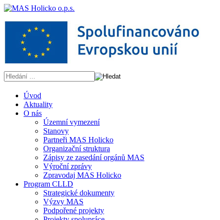
Úvod
Aktuality
O nás
Územní vymezení
Stanovy
Partneři MAS Holicko
Organizační struktura
Zápisy ze zasedání orgánů MAS
Výroční zprávy
Zpravodaj MAS Holicko
Program CLLD
Strategické dokumenty
Výzvy MAS
Podpořené projekty
Projekty spolupráce