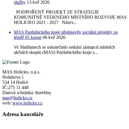
služby
13 kvě 2026
PODPOŘENÝ PROJEKT ZE STRATEGIE
KOMUNITNĚ VEDENÉHO MÍSTNÍHO ROZVOJE MAS
HOLICKO 2021 - 2027 Název...
MAS Pardubického kraje představily sociální projekty za
téměř 65 korun
06 kvě 2026
Ve Slatiňanech se uskutečnilo setkání zástupců místních
akčních skupin (MAS) Pardubického kraje s...
MAS Holicko, o.p.s.
Holubova 1
534 14 Holice
IČ:275 11 448
Datová schránka: 8ueebbq
mas@holicko.cz
web:
www.holicko.cz
Adresa kanceláře