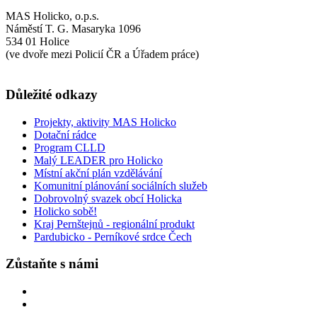
MAS Holicko, o.p.s.
Náměstí T. G. Masaryka 1096
534 01 Holice
(ve dvoře mezi Policií ČR a Úřadem práce)
Důležité odkazy
Projekty, aktivity MAS Holicko
Dotační rádce
Program CLLD
Malý LEADER pro Holicko
Místní akční plán vzdělávání
Komunitní plánování sociálních služeb
Dobrovolný svazek obcí Holicka
Holicko sobě!
Kraj Pernštejnů - regionální produkt
Pardubicko - Perníkové srdce Čech
Zůstaňte s námi