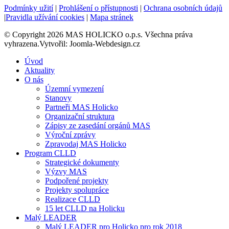
Podmínky užití
|
Prohlášení o přístupnosti
|
Ochrana osobních údajů
|
Pravidla užívání cookies
|
Mapa stránek
© Copyright 2026 MAS HOLICKO o.p.s. Všechna práva
vyhrazena.Vytvořil: Joomla-Webdesign.cz
Úvod
Aktuality
O nás
Územní vymezení
Stanovy
Partneři MAS Holicko
Organizační struktura
Zápisy ze zasedání orgánů MAS
Výroční zprávy
Zpravodaj MAS Holicko
Program CLLD
Strategické dokumenty
Výzvy MAS
Podpořené projekty
Projekty spolupráce
Realizace CLLD
15 let CLLD na Holicku
Malý LEADER
Malý LEADER pro Holicko pro rok 2018