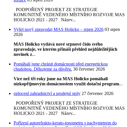
PODPOŘENÝ PROJEKT ZE STRATEGIE
KOMUNITNĚ VEDENÉHO MÍSTNÍHO ROZVOJE MAS
HOLICKO 2021 - 2027 Název...
Vyšel nový zpravodaj MAS Holicko – srpen 2026
03 srpen
2026
MAS Holicko vydává nové srpnové číslo svého
zpravodaje, ve kterém přináší přehled nejdůležitějších
novinek z
...
Pomáhali jsme chránit domácnosti před energetickou
chudobou. Děkujeme za důvěru.
30 červenec 2026
Více než tři roky jsme na MAS Holicko pomáhali
nízkopříjmovým domácnostem využít dotační program
...
oplocení zahradnictví a prodejní stoly
27 červenec 2026
PODPOŘENÝ PROJEKT ZE STRATEGIE
KOMUNITNĚ VEDENÉHO MÍSTNÍHO ROZVOJE MAS
HOLICKO 2021 - 2027 Název...
Pořízení autorefrakto-kerato-tonometru s pachymetrem do