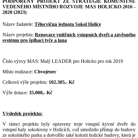
PODPOŘENÝ PROJEKT ZE STRATEGIE KOMUNITNĚ
VEDENÉHO MÍSTNÍHO ROZVOJE MAS HOLICKO 2016 -
2020 (2023)
Název žadatele:
Tělocvičná jednota Sokol Holice
Název projektu:
Renovace vnitřních vstupních dveří a závěsného
systému pro šplhací tyče a lana
Číslo výzvy MAS: Malý LEADER pro Holicko pro rok 2019
Místo realizace:
Chvojenec
Celková výše projektu:
102.305,- Kč
Výše dotace:
35.000,- Kč
Výsledek projektu:
V rámci projektu byly opraveny troje vstupní kyvné dveře do
vstupní haly sokolovny v Holicích, což umožnilo přístup do budovy
ze sokolského parku a dotvořilo také kolorit holické budovy, která je