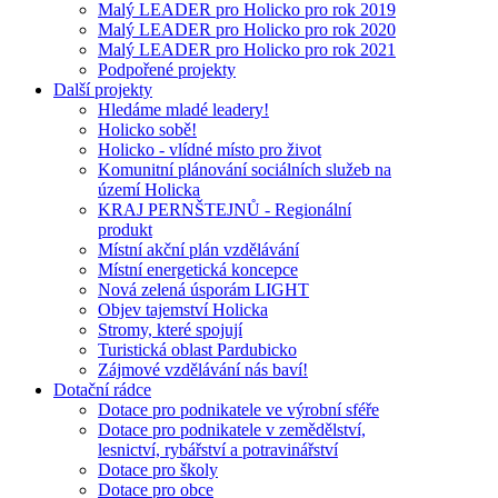
Malý LEADER pro Holicko pro rok 2019
Malý LEADER pro Holicko pro rok 2020
Malý LEADER pro Holicko pro rok 2021
Podpořené projekty
Další projekty
Hledáme mladé leadery!
Holicko sobě!
Holicko - vlídné místo pro život
Komunitní plánování sociálních služeb na
území Holicka
KRAJ PERNŠTEJNŮ - Regionální
produkt
Místní akční plán vzdělávání
Místní energetická koncepce
Nová zelená úsporám LIGHT
Objev tajemství Holicka
Stromy, které spojují
Turistická oblast Pardubicko
Zájmové vzdělávání nás baví!
Dotační rádce
Dotace pro podnikatele ve výrobní sféře
Dotace pro podnikatele v zemědělství,
lesnictví, rybářství a potravinářství
Dotace pro školy
Dotace pro obce