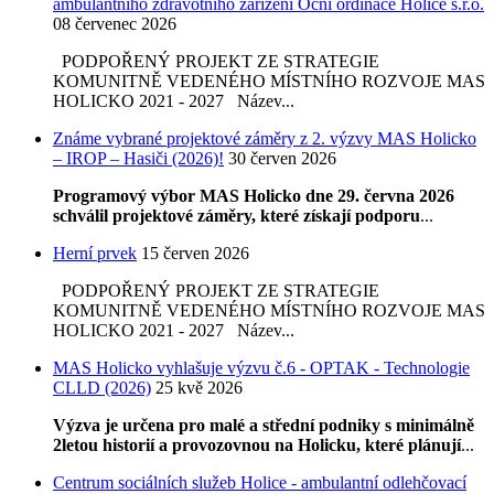
ambulantního zdravotního zařízení Oční ordinace Holice s.r.o.
08 červenec 2026
PODPOŘENÝ PROJEKT ZE STRATEGIE
KOMUNITNĚ VEDENÉHO MÍSTNÍHO ROZVOJE MAS
HOLICKO 2021 - 2027 Název...
Známe vybrané projektové záměry z 2. výzvy MAS Holicko
– IROP – Hasiči (2026)!
30 červen 2026
Programový výbor MAS Holicko dne 29. června 2026
schválil projektové záměry, které získají podporu
...
Herní prvek
15 červen 2026
PODPOŘENÝ PROJEKT ZE STRATEGIE
KOMUNITNĚ VEDENÉHO MÍSTNÍHO ROZVOJE MAS
HOLICKO 2021 - 2027 Název...
MAS Holicko vyhlašuje výzvu č.6 - OPTAK - Technologie
CLLD (2026)
25 kvě 2026
Výzva je určena pro malé a střední podniky s minimálně
2letou historií a provozovnou na Holicku, které plánují
...
Centrum sociálních služeb Holice - ambulantní odlehčovací