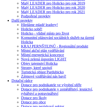
Malý LEADER pro Holicko pro rok 2019
Malý LEADER pro Holicko pro rok 2020
Malý LEADER pro Holicko pro rok 2021
Podpořené projekty
Další projekty
Hledáme mladé leadery!
Holicko sobě!
Holicko - vlídné místo pro život
Komunitní plánování sociálních služeb na území
Holicka
KRAJ PERNŠTEJNŮ - Regionální produkt
Místní akční plán vzdělávání
Místní energetická koncepce
Nová zelená úsporám LIGHT
Objev tajemství Holicka
Stromy, které spojují
Turistická oblast Pardubicko
Zájmové vzdělávání nás baví!
Dotační rádce
Dotace pro podnikatele ve výrobní sféře
Dotace pro podnikatele v zemědělství, lesnictví,
rybářství a potravinářství
Dotace pro školy
Dotace pro obce
Dotace pro neziskový sektor