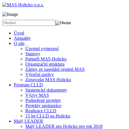
Úvod
Aktuality
O nás
Územní vymezení
Stanovy
Partneři MAS Holicko
Organizační struktura
Zápisy ze zasedání orgánů MAS
Výroční zprávy
Zpravodaj MAS Holicko
Program CLLD
Strategické dokumenty
Výzvy MAS
Podpořené projekty
Projekty spolupráce
Realizace CLLD
15 let CLLD na Holicku
Malý LEADER
Malý LEADER pro Holicko pro rok 2018