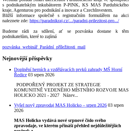
s podnikatelským inkubátorem P-PINK, KS MAS Pardubického
kraje, Agenturou pro podnikání a inovace a CzechInvestem.
Bližší informace společně s registračním formulářem na akci
naleznete zde:
https://paradnikraj.cz/.../paradni-prilezitost-pro.../
Budeme rádi za sdílení, ať se pozvánka dostane k těm
podnikatelům, které to zajímá
pozvánka_webinář_Parádní_příležitosti_mail
Nejnovější příspěvky
Doplnění herních a vzdělávacích prvků zahrady MŠ Horní
Ředice
03 srpen 2026
PODPOŘENÝ PROJEKT ZE STRATEGIE
KOMUNITNĚ VEDENÉHO MÍSTNÍHO ROZVOJE MAS
HOLICKO 2021 - 2027 Název...
Vyšel nový zpravodaj MAS Holicko – srpen 2026
03 srpen
2026
MAS Holicko vydává nové srpnové číslo svého
zpravodaje, ve kterém přináší přehled nejdůležitějších
novinek z
...