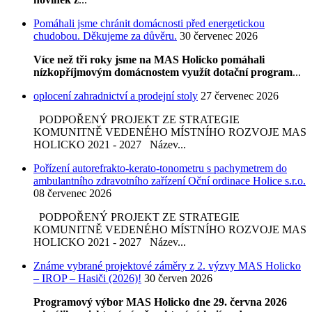
Pomáhali jsme chránit domácnosti před energetickou
chudobou. Děkujeme za důvěru.
30 červenec 2026
Více než tři roky jsme na MAS Holicko pomáhali
nízkopříjmovým domácnostem využít dotační program
...
oplocení zahradnictví a prodejní stoly
27 červenec 2026
PODPOŘENÝ PROJEKT ZE STRATEGIE
KOMUNITNĚ VEDENÉHO MÍSTNÍHO ROZVOJE MAS
HOLICKO 2021 - 2027 Název...
Pořízení autorefrakto-kerato-tonometru s pachymetrem do
ambulantního zdravotního zařízení Oční ordinace Holice s.r.o.
08 červenec 2026
PODPOŘENÝ PROJEKT ZE STRATEGIE
KOMUNITNĚ VEDENÉHO MÍSTNÍHO ROZVOJE MAS
HOLICKO 2021 - 2027 Název...
Známe vybrané projektové záměry z 2. výzvy MAS Holicko
– IROP – Hasiči (2026)!
30 červen 2026
Programový výbor MAS Holicko dne 29. června 2026