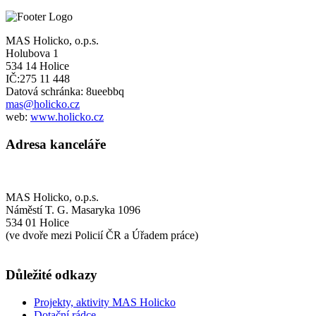
MAS Holicko, o.p.s.
Holubova 1
534 14 Holice
IČ:275 11 448
Datová schránka: 8ueebbq
mas@holicko.cz
web:
www.holicko.cz
Adresa kanceláře
MAS Holicko, o.p.s.
Náměstí T. G. Masaryka 1096
534 01 Holice
(ve dvoře mezi Policií ČR a Úřadem práce)
Důležité odkazy
Projekty, aktivity MAS Holicko
Dotační rádce