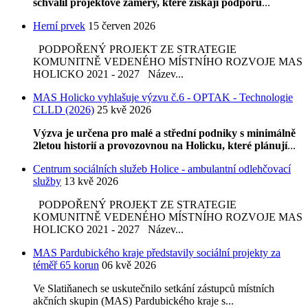
schválil projektové záměry, které získají podporu
...
Herní prvek
15 červen 2026
PODPOŘENÝ PROJEKT ZE STRATEGIE
KOMUNITNĚ VEDENÉHO MÍSTNÍHO ROZVOJE MAS
HOLICKO 2021 - 2027 Název...
MAS Holicko vyhlašuje výzvu č.6 - OPTAK - Technologie
CLLD (2026)
25 kvě 2026
Výzva je určena pro malé a střední podniky s minimálně
2letou historií a provozovnou na Holicku, které plánují
...
Centrum sociálních služeb Holice - ambulantní odlehčovací
služby
13 kvě 2026
PODPOŘENÝ PROJEKT ZE STRATEGIE
KOMUNITNĚ VEDENÉHO MÍSTNÍHO ROZVOJE MAS
HOLICKO 2021 - 2027 Název...
MAS Pardubického kraje představily sociální projekty za
téměř 65 korun
06 kvě 2026
Ve Slatiňanech se uskutečnilo setkání zástupců místních
akčních skupin (MAS) Pardubického kraje s...