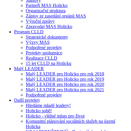
Stanovy
Partneři MAS Holicko
Organizační struktura
Zápisy ze zasedání orgánů MAS
Výroční zprávy
Zpravodaj MAS Holicko
Program CLLD
Strategické dokumenty
Výzvy MAS
Podpořené projekty
Projekty spolupráce
Realizace CLLD
15 let CLLD na Holicku
Malý LEADER
Malý LEADER pro Holicko pro rok 2018
Malý LEADER pro Holicko pro rok 2019
Malý LEADER pro Holicko pro rok 2020
Malý LEADER pro Holicko pro rok 2021
Podpořené projekty
Další projekty
Hledáme mladé leadery!
Holicko sobě!
Holicko - vlídné místo pro život
Komunitní plánování sociálních služeb na území
Holicka