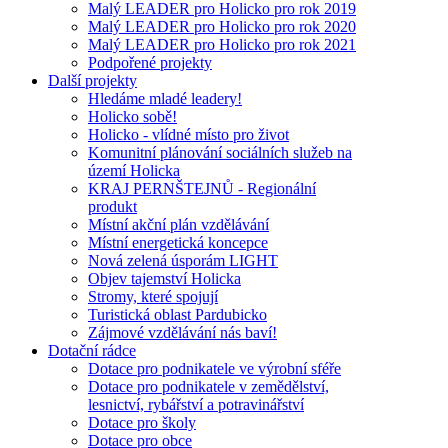
Malý LEADER pro Holicko pro rok 2019
Malý LEADER pro Holicko pro rok 2020
Malý LEADER pro Holicko pro rok 2021
Podpořené projekty
Další projekty
Hledáme mladé leadery!
Holicko sobě!
Holicko - vlídné místo pro život
Komunitní plánování sociálních služeb na
území Holicka
KRAJ PERNŠTEJNŮ - Regionální
produkt
Místní akční plán vzdělávání
Místní energetická koncepce
Nová zelená úsporám LIGHT
Objev tajemství Holicka
Stromy, které spojují
Turistická oblast Pardubicko
Zájmové vzdělávání nás baví!
Dotační rádce
Dotace pro podnikatele ve výrobní sféře
Dotace pro podnikatele v zemědělství,
lesnictví, rybářství a potravinářství
Dotace pro školy
Dotace pro obce