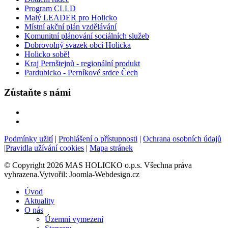
Program CLLD
Malý LEADER pro Holicko
Místní akční plán vzdělávání
Komunitní plánování sociálních služeb
Dobrovolný svazek obcí Holicka
Holicko sobě!
Kraj Pernštejnů - regionální produkt
Pardubicko - Perníkové srdce Čech
Zůstaňte s námi
Podmínky užití
|
Prohlášení o přístupnosti
|
Ochrana osobních údajů
|
Pravidla užívání cookies
|
Mapa stránek
© Copyright 2026 MAS HOLICKO o.p.s. Všechna práva
vyhrazena.Vytvořil: Joomla-Webdesign.cz
Úvod
Aktuality
O nás
Územní vymezení