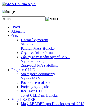
Úvod
Aktuality
O nás
Územní vymezení
Stanovy
Partneři MAS Holicko
Organizační struktura
Zápisy ze zasedání orgánů MAS
Výroční zprávy
Zpravodaj MAS Holicko
Program CLLD
Strategické dokumenty
Výzvy MAS
Podpořené projekty
Projekty spolupráce
Realizace CLLD
15 let CLLD na Holicku
Malý LEADER
Malý LEADER pro Holicko pro rok 2018