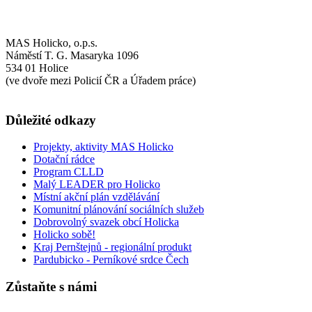
MAS Holicko, o.p.s.
Náměstí T. G. Masaryka 1096
534 01 Holice
(ve dvoře mezi Policií ČR a Úřadem práce)
Důležité odkazy
Projekty, aktivity MAS Holicko
Dotační rádce
Program CLLD
Malý LEADER pro Holicko
Místní akční plán vzdělávání
Komunitní plánování sociálních služeb
Dobrovolný svazek obcí Holicka
Holicko sobě!
Kraj Pernštejnů - regionální produkt
Pardubicko - Perníkové srdce Čech
Zůstaňte s námi