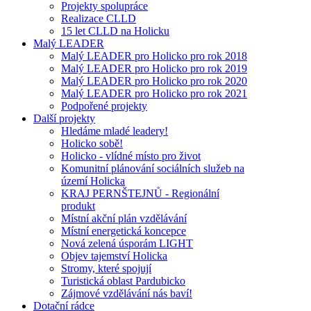
Projekty spolupráce
Realizace CLLD
15 let CLLD na Holicku
Malý LEADER
Malý LEADER pro Holicko pro rok 2018
Malý LEADER pro Holicko pro rok 2019
Malý LEADER pro Holicko pro rok 2020
Malý LEADER pro Holicko pro rok 2021
Podpořené projekty
Další projekty
Hledáme mladé leadery!
Holicko sobě!
Holicko - vlídné místo pro život
Komunitní plánování sociálních služeb na
území Holicka
KRAJ PERNŠTEJNŮ - Regionální
produkt
Místní akční plán vzdělávání
Místní energetická koncepce
Nová zelená úsporám LIGHT
Objev tajemství Holicka
Stromy, které spojují
Turistická oblast Pardubicko
Zájmové vzdělávání nás baví!
Dotační rádce