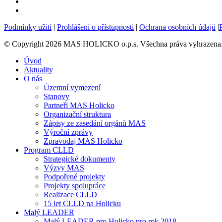
Podmínky užití
|
Prohlášení o přístupnosti
|
Ochrana osobních údajů
|
© Copyright 2026 MAS HOLICKO o.p.s. Všechna práva vyhrazena.V
Úvod
Aktuality
O nás
Územní vymezení
Stanovy
Partneři MAS Holicko
Organizační struktura
Zápisy ze zasedání orgánů MAS
Výroční zprávy
Zpravodaj MAS Holicko
Program CLLD
Strategické dokumenty
Výzvy MAS
Podpořené projekty
Projekty spolupráce
Realizace CLLD
15 let CLLD na Holicku
Malý LEADER
Malý LEADER pro Holicko pro rok 2018