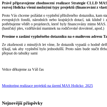
Právě připravujeme zhodnocení realizace Strategie CLLD MAS H
rozvoj Holicka všemi možnými typy projektů (financování z vlast
Proto Vás chceme požádat o vyplnění přiloženého dotazníku, kam stačí
evropských fondů, národních nebo krajských dotací, tak klidně i 
potřebujeme vědět o projektech, které byly financovány mimo MAS. Mů
(hasičský ples, vzdělávání maminek na rodičovské dovolené, apod.)
Prosíme o zaslání vyplněného dotazníku
na e-mailovou adresu
Ta
Ze zkušenosti z minulých let víme, že dotazník vypadá o hodně delší
týkají, tak aby vyplnění bylo jednodušší.
Proto nám bude stačit třeb
přepsat do tabulky sami
Velice děkujeme za Váš čas
Monitoring realizace projektů na území MAS Holicko_2025
Nejnovější příspěvky