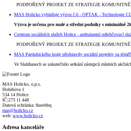
PODPOŘENÝ PROJEKT ZE STRATEGIE KOMUNITNĚ VE
MAS Holicko vyhlašuje výzvu č.6 - OPTAK - Technologie C
Výzva je určena pro malé a střední podniky s minimálně 2le
Centrum sociálních služeb Holice - ambulantní odlehčovací sl
PODPOŘENÝ PROJEKT ZE STRATEGIE KOMUNITNĚ VE
MAS Pardubického kraje představily sociální projekty za témě
Ve Slatiňanech se uskutečnilo setkání zástupců místních akční
MAS Holicko, o.p.s.
Holubova 1
534 14 Holice
IČ:275 11 448
Datová schránka: 8ueebbq
mas@holicko.cz
web:
www.holicko.cz
Adresa kanceláře