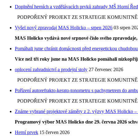
Doplnění herních a vzdělávacích prvků zahrady MŠ Horní Řed
PODPOŘENÝ PROJEKT ZE STRATEGIE KOMUNITNĚ VE
Vyšel nový zpravodaj MAS Holicko – srpen 2026
03 srpen 20
MAS Holicko vydává nové srpnové číslo svého zpravodaje, v
Pomáhali jsme chránit domácnosti před energetickou chudobou
Více než tři roky jsme na MAS Holicko pomáhali nízkopř
oplocení zahradnictví a prodejní stoly
27 červenec 2026
PODPOŘENÝ PROJEKT ZE STRATEGIE KOMUNITNĚ VE
Pořízení autorefrakto-kerato-tonometru s pachymetrem do ambul
PODPOŘENÝ PROJEKT ZE STRATEGIE KOMUNITNĚ VE
Známe vybrané projektové záměry z 2. výzvy MAS Holicko – 
Programový výbor MAS Holicko dne 29. června 2026 schvál
Herní prvek
15 červen 2026