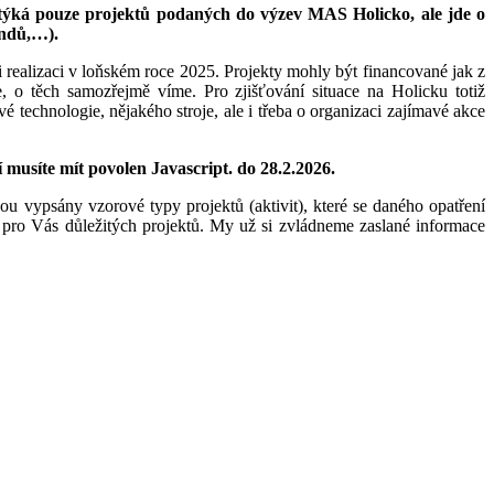
etýká pouze projektů podaných do výzev MAS Holicko, ale jde o
ondů,…).
i realizaci v loňském roce 2025. Projekty mohly být financované jak z
, o těch samozřejmě víme. Pro zjišťování situace na Holicku totiž
technologie, nějakého stroje, ale i třeba o organizaci zajímavé akce
 musíte mít povolen Javascript.
do 28.2.2026.
ou vypsány vzorové typy projektů (aktivit), které se daného opatření
i pro Vás důležitých projektů. My
už si zvládneme zaslané informace