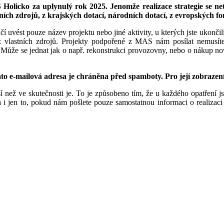
olicko za uplynulý rok 2025. Jenomže realizace strategie se n
ních zdrojů, z krajských dotací, národních dotací, z evropských f
 uvést pouze název projektu nebo jiné aktivity, u kterých jste ukončil
z vlastních zdrojů. Projekty podpořené z MAS nám posílat nemusíte
že se jednat jak o např. rekonstrukci provozovny, nebo o nákup nové 
to e-mailová adresa je chráněna před spamboty. Pro její zobrazení
 než ve skutečnosti je. To je způsobeno tím, že u každého opatření js
a i jen to, pokud nám pošlete pouze samostatnou informaci o realizac