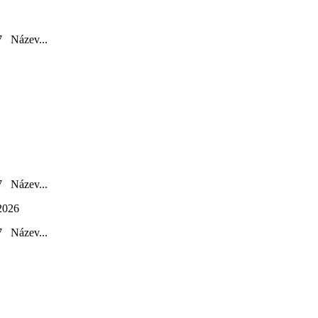
Název...
Název...
2026
Název...