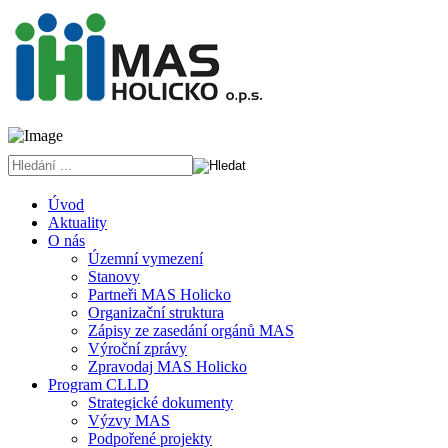
Úvod
Aktuality
O nás
Územní vymezení
Stanovy
Partneři MAS Holicko
Organizační struktura
Zápisy ze zasedání orgánů MAS
Výroční zprávy
Zpravodaj MAS Holicko
Program CLLD
Strategické dokumenty
Výzvy MAS
Podpořené projekty