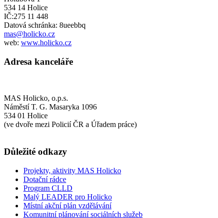
534 14 Holice
IČ:275 11 448
Datová schránka: 8ueebbq
mas@holicko.cz
web:
www.holicko.cz
Adresa kanceláře
MAS Holicko, o.p.s.
Náměstí T. G. Masaryka 1096
534 01 Holice
(ve dvoře mezi Policií ČR a Úřadem práce)
Důležité odkazy
Projekty, aktivity MAS Holicko
Dotační rádce
Program CLLD
Malý LEADER pro Holicko
Místní akční plán vzdělávání
Komunitní plánování sociálních služeb