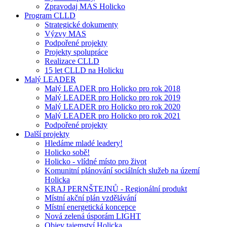
Zpravodaj MAS Holicko
Program CLLD
Strategické dokumenty
Výzvy MAS
Podpořené projekty
Projekty spolupráce
Realizace CLLD
15 let CLLD na Holicku
Malý LEADER
Malý LEADER pro Holicko pro rok 2018
Malý LEADER pro Holicko pro rok 2019
Malý LEADER pro Holicko pro rok 2020
Malý LEADER pro Holicko pro rok 2021
Podpořené projekty
Další projekty
Hledáme mladé leadery!
Holicko sobě!
Holicko - vlídné místo pro život
Komunitní plánování sociálních služeb na území
Holicka
KRAJ PERNŠTEJNŮ - Regionální produkt
Místní akční plán vzdělávání
Místní energetická koncepce
Nová zelená úsporám LIGHT
Objev tajemství Holicka