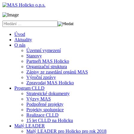
Úvod
Aktuality
O nás
Územní vymezení
Stanovy
Partneři MAS Holicko
Organizační struktura
Zápisy ze zasedání orgánů MAS
Výroční zprávy
Zpravodaj MAS Holicko
Program CLLD
Strategické dokumenty
Výzvy MAS
Podpořené projekty
Projekty spolupráce
Realizace CLLD
15 let CLLD na Holicku
Malý LEADER
Malý LEADER pro Holicko pro rok 2018