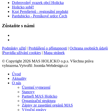
Dobrovolný svazek obcí Holicka
Holicko sobě!
Kraj Pernštejnů - regionální produkt
Pardubicko - Perníkové srdce Čech
Zůstaňte s námi
Podmínky užití
|
Prohlášení o přístupnosti
|
Ochrana osobních údajů
|
Pravidla užívání cookies
|
Mapa stránek
© Copyright 2026 MAS HOLICKO o.p.s. Všechna práva
vyhrazena.Vytvořil: Joomla-Webdesign.cz
Úvod
Aktuality
O nás
Územní vymezení
Stanovy
Partneři MAS Holicko
Organizační struktura
Zápisy ze zasedání orgánů MAS
Výroční zprávy