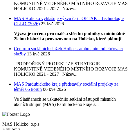
KOMUNITNĚ VEDENÉHO MÍSTNÍHO ROZVOJE MAS
HOLICKO 2021 - 2027 Název...
MAS Holicko vyhlašuje výzvu č.6 - OPTAK - Technologie
CLLD (2026)
25 kvě 2026
Výzva je určena pro malé a střední podniky s minimálně
2letou historií a provozovnou na Holicku, které plánují
...
Centrum sociálních služeb Holice - ambulantní odlehčovací
služby
13 kvě 2026
PODPOŘENÝ PROJEKT ZE STRATEGIE
KOMUNITNĚ VEDENÉHO MÍSTNÍHO ROZVOJE MAS
HOLICKO 2021 - 2027 Název...
MAS Pardubického kraje představily sociální projekty za
téměř 65 korun
06 kvě 2026
Ve Slatiňanech se uskutečnilo setkání zástupců místních
akčních skupin (MAS) Pardubického kraje s...
MAS Holicko, o.p.s.
Holubova 1