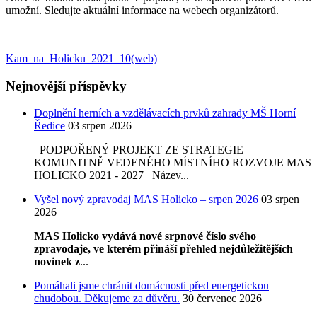
umožní. Sledujte aktuální informace na webech organizátorů.
Kam_na_Holicku_2021_10(web)
Nejnovější příspěvky
Doplnění herních a vzdělávacích prvků zahrady MŠ Horní
Ředice
03 srpen 2026
PODPOŘENÝ PROJEKT ZE STRATEGIE
KOMUNITNĚ VEDENÉHO MÍSTNÍHO ROZVOJE MAS
HOLICKO 2021 - 2027 Název...
Vyšel nový zpravodaj MAS Holicko – srpen 2026
03 srpen
2026
MAS Holicko vydává nové srpnové číslo svého
zpravodaje, ve kterém přináší přehled nejdůležitějších
novinek z
...
Pomáhali jsme chránit domácnosti před energetickou
chudobou. Děkujeme za důvěru.
30 červenec 2026