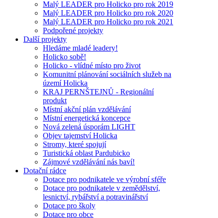
Malý LEADER pro Holicko pro rok 2019
Malý LEADER pro Holicko pro rok 2020
Malý LEADER pro Holicko pro rok 2021
Podpořené projekty
Další projekty
Hledáme mladé leadery!
Holicko sobě!
Holicko - vlídné místo pro život
Komunitní plánování sociálních služeb na
území Holicka
KRAJ PERNŠTEJNŮ - Regionální
produkt
Místní akční plán vzdělávání
Místní energetická koncepce
Nová zelená úsporám LIGHT
Objev tajemství Holicka
Stromy, které spojují
Turistická oblast Pardubicko
Zájmové vzdělávání nás baví!
Dotační rádce
Dotace pro podnikatele ve výrobní sféře
Dotace pro podnikatele v zemědělství,
lesnictví, rybářství a potravinářství
Dotace pro školy
Dotace pro obce