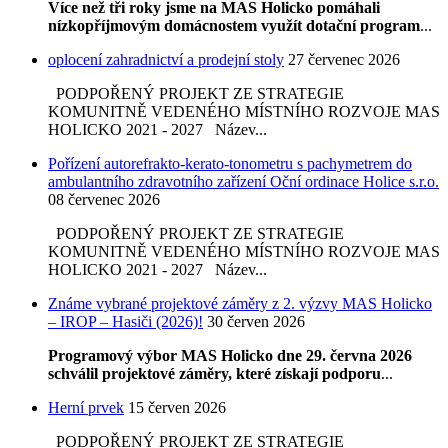
Více než tři roky jsme na MAS Holicko pomáhali
nízkopříjmovým domácnostem využít dotační program
...
oplocení zahradnictví a prodejní stoly
27 červenec 2026
PODPOŘENÝ PROJEKT ZE STRATEGIE
KOMUNITNĚ VEDENÉHO MÍSTNÍHO ROZVOJE MAS
HOLICKO 2021 - 2027 Název...
Pořízení autorefrakto-kerato-tonometru s pachymetrem do
ambulantního zdravotního zařízení Oční ordinace Holice s.r.o.
08 červenec 2026
PODPOŘENÝ PROJEKT ZE STRATEGIE
KOMUNITNĚ VEDENÉHO MÍSTNÍHO ROZVOJE MAS
HOLICKO 2021 - 2027 Název...
Známe vybrané projektové záměry z 2. výzvy MAS Holicko
– IROP – Hasiči (2026)!
30 červen 2026
Programový výbor MAS Holicko dne 29. června 2026
schválil projektové záměry, které získají podporu
...
Herní prvek
15 červen 2026
PODPOŘENÝ PROJEKT ZE STRATEGIE