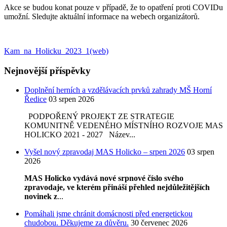
Akce se budou konat pouze v případě, že to opatření proti COVIDu
umožní. Sledujte aktuální informace na webech organizátorů.
Kam_na_Holicku_2023_1(web)
Nejnovější příspěvky
Doplnění herních a vzdělávacích prvků zahrady MŠ Horní
Ředice
03 srpen 2026
PODPOŘENÝ PROJEKT ZE STRATEGIE
KOMUNITNĚ VEDENÉHO MÍSTNÍHO ROZVOJE MAS
HOLICKO 2021 - 2027 Název...
Vyšel nový zpravodaj MAS Holicko – srpen 2026
03 srpen
2026
MAS Holicko vydává nové srpnové číslo svého
zpravodaje, ve kterém přináší přehled nejdůležitějších
novinek z
...
Pomáhali jsme chránit domácnosti před energetickou
chudobou. Děkujeme za důvěru.
30 červenec 2026