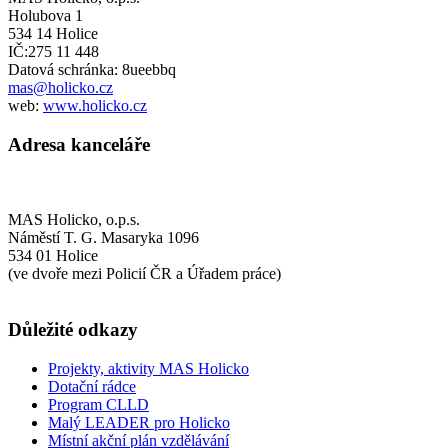
Holubova 1
534 14 Holice
IČ:275 11 448
Datová schránka: 8ueebbq
mas@holicko.cz
web:
www.holicko.cz
Adresa kanceláře
MAS Holicko, o.p.s.
Náměstí T. G. Masaryka 1096
534 01 Holice
(ve dvoře mezi Policií ČR a Úřadem práce)
Důležité odkazy
Projekty, aktivity MAS Holicko
Dotační rádce
Program CLLD
Malý LEADER pro Holicko
Místní akční plán vzdělávání