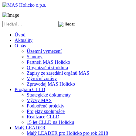
Úvod
Aktuality
O nás
Územní vymezení
Stanovy
Partneři MAS Holicko
Organizační struktura
Zápisy ze zasedání orgánů MAS
Výroční zprávy
Zpravodaj MAS Holicko
Program CLLD
Strategické dokumenty
Výzvy MAS
Podpořené projekty
Projekty spolupráce
Realizace CLLD
15 let CLLD na Holicku
Malý LEADER
Malý LEADER pro Holicko pro rok 2018