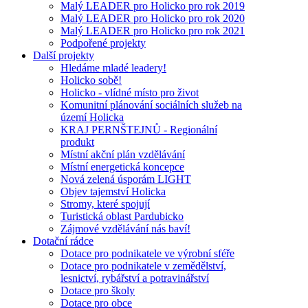
Malý LEADER pro Holicko pro rok 2019
Malý LEADER pro Holicko pro rok 2020
Malý LEADER pro Holicko pro rok 2021
Podpořené projekty
Další projekty
Hledáme mladé leadery!
Holicko sobě!
Holicko - vlídné místo pro život
Komunitní plánování sociálních služeb na
území Holicka
KRAJ PERNŠTEJNŮ - Regionální
produkt
Místní akční plán vzdělávání
Místní energetická koncepce
Nová zelená úsporám LIGHT
Objev tajemství Holicka
Stromy, které spojují
Turistická oblast Pardubicko
Zájmové vzdělávání nás baví!
Dotační rádce
Dotace pro podnikatele ve výrobní sféře
Dotace pro podnikatele v zemědělství,
lesnictví, rybářství a potravinářství
Dotace pro školy
Dotace pro obce