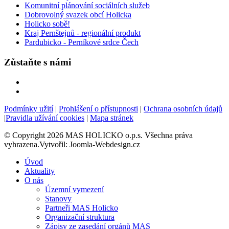
Komunitní plánování sociálních služeb
Dobrovolný svazek obcí Holicka
Holicko sobě!
Kraj Pernštejnů - regionální produkt
Pardubicko - Perníkové srdce Čech
Zůstaňte s námi
Podmínky užití
|
Prohlášení o přístupnosti
|
Ochrana osobních údajů
|
Pravidla užívání cookies
|
Mapa stránek
© Copyright 2026 MAS HOLICKO o.p.s. Všechna práva
vyhrazena.Vytvořil: Joomla-Webdesign.cz
Úvod
Aktuality
O nás
Územní vymezení
Stanovy
Partneři MAS Holicko
Organizační struktura
Zápisy ze zasedání orgánů MAS