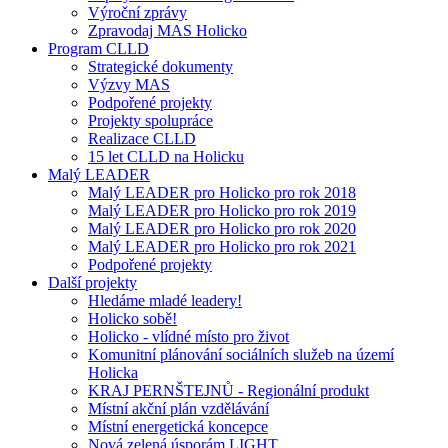
Výroční zprávy
Zpravodaj MAS Holicko
Program CLLD
Strategické dokumenty
Výzvy MAS
Podpořené projekty
Projekty spolupráce
Realizace CLLD
15 let CLLD na Holicku
Malý LEADER
Malý LEADER pro Holicko pro rok 2018
Malý LEADER pro Holicko pro rok 2019
Malý LEADER pro Holicko pro rok 2020
Malý LEADER pro Holicko pro rok 2021
Podpořené projekty
Další projekty
Hledáme mladé leadery!
Holicko sobě!
Holicko - vlídné místo pro život
Komunitní plánování sociálních služeb na území
Holicka
KRAJ PERNŠTEJNŮ - Regionální produkt
Místní akční plán vzdělávání
Místní energetická koncepce
Nová zelená úsporám LIGHT