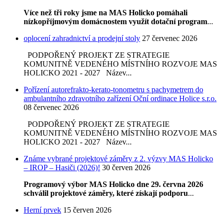
Více než tři roky jsme na MAS Holicko pomáhali
nízkopříjmovým domácnostem využít dotační program
...
oplocení zahradnictví a prodejní stoly
27 červenec 2026
PODPOŘENÝ PROJEKT ZE STRATEGIE
KOMUNITNĚ VEDENÉHO MÍSTNÍHO ROZVOJE MAS
HOLICKO 2021 - 2027 Název...
Pořízení autorefrakto-kerato-tonometru s pachymetrem do
ambulantního zdravotního zařízení Oční ordinace Holice s.r.o.
08 červenec 2026
PODPOŘENÝ PROJEKT ZE STRATEGIE
KOMUNITNĚ VEDENÉHO MÍSTNÍHO ROZVOJE MAS
HOLICKO 2021 - 2027 Název...
Známe vybrané projektové záměry z 2. výzvy MAS Holicko
– IROP – Hasiči (2026)!
30 červen 2026
Programový výbor MAS Holicko dne 29. června 2026
schválil projektové záměry, které získají podporu
...
Herní prvek
15 červen 2026