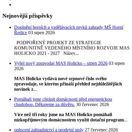
Nejnovější příspěvky
Doplnění herních a vzdělávacích prvků zahrady MŠ Horní
Ředice
03 srpen 2026
PODPOŘENÝ PROJEKT ZE STRATEGIE
KOMUNITNĚ VEDENÉHO MÍSTNÍHO ROZVOJE MAS
HOLICKO 2021 - 2027 Název...
Vyšel nový zpravodaj MAS Holicko – srpen 2026
03 srpen
2026
MAS Holicko vydává nové srpnové číslo svého
zpravodaje, ve kterém přináší přehled nejdůležitějších
novinek z
...
Pomáhali jsme chránit domácnosti před energetickou
chudobou. Děkujeme za důvěru.
30 červenec 2026
Více než tři roky jsme na MAS Holicko pomáhali
nízkopříjmovým domácnostem využít dotační program
...
oplocení zahradnictví a prodejní stoly
27 červenec 2026