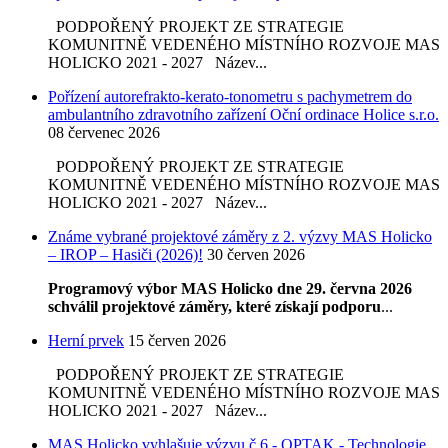
PODPOŘENÝ PROJEKT ZE STRATEGIE
KOMUNITNĚ VEDENÉHO MÍSTNÍHO ROZVOJE MAS
HOLICKO 2021 - 2027 Název...
Pořízení autorefrakto-kerato-tonometru s pachymetrem do
ambulantního zdravotního zařízení Oční ordinace Holice s.r.o.
08 červenec 2026
PODPOŘENÝ PROJEKT ZE STRATEGIE
KOMUNITNĚ VEDENÉHO MÍSTNÍHO ROZVOJE MAS
HOLICKO 2021 - 2027 Název...
Známe vybrané projektové záměry z 2. výzvy MAS Holicko
– IROP – Hasiči (2026)!
30 červen 2026
Programový výbor MAS Holicko dne 29. června 2026
schválil projektové záměry, které získají podporu
...
Herní prvek
15 červen 2026
PODPOŘENÝ PROJEKT ZE STRATEGIE
KOMUNITNĚ VEDENÉHO MÍSTNÍHO ROZVOJE MAS
HOLICKO 2021 - 2027 Název...
MAS Holicko vyhlašuje výzvu č.6 - OPTAK - Technologie