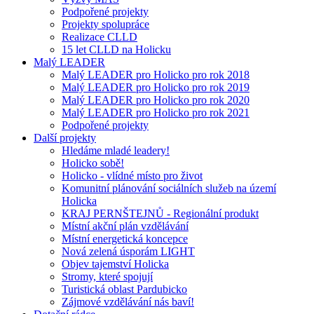
Podpořené projekty
Projekty spolupráce
Realizace CLLD
15 let CLLD na Holicku
Malý LEADER
Malý LEADER pro Holicko pro rok 2018
Malý LEADER pro Holicko pro rok 2019
Malý LEADER pro Holicko pro rok 2020
Malý LEADER pro Holicko pro rok 2021
Podpořené projekty
Další projekty
Hledáme mladé leadery!
Holicko sobě!
Holicko - vlídné místo pro život
Komunitní plánování sociálních služeb na území
Holicka
KRAJ PERNŠTEJNŮ - Regionální produkt
Místní akční plán vzdělávání
Místní energetická koncepce
Nová zelená úsporám LIGHT
Objev tajemství Holicka
Stromy, které spojují
Turistická oblast Pardubicko
Zájmové vzdělávání nás baví!