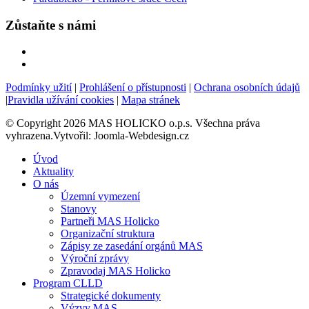
Zůstaňte s námi
Podmínky užití
|
Prohlášení o přístupnosti
|
Ochrana osobních údajů
|
Pravidla užívání cookies
|
Mapa stránek
© Copyright 2026 MAS HOLICKO o.p.s. Všechna práva
vyhrazena.Vytvořil: Joomla-Webdesign.cz
Úvod
Aktuality
O nás
Územní vymezení
Stanovy
Partneři MAS Holicko
Organizační struktura
Zápisy ze zasedání orgánů MAS
Výroční zprávy
Zpravodaj MAS Holicko
Program CLLD
Strategické dokumenty
Výzvy MAS