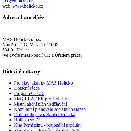
mas@holicko.cz
web:
www.holicko.cz
Adresa kanceláře
MAS Holicko, o.p.s.
Náměstí T. G. Masaryka 1096
534 01 Holice
(ve dvoře mezi Policií ČR a Úřadem práce)
Důležité odkazy
Projekty, aktivity MAS Holicko
Dotační rádce
Program CLLD
Malý LEADER pro Holicko
Místní akční plán vzdělávání
Komunitní plánování sociálních služeb
Dobrovolný svazek obcí Holicka
Holicko sobě!
Kraj Pernštejnů - regionální produkt
Pardubicko - Perníkové srdce Čech