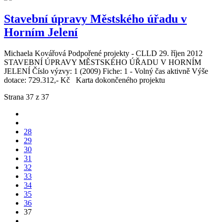
Stavební úpravy Městského úřadu v
Horním Jelení
Michaela Kovářová
Podpořené projekty - CLLD
29. říjen 2012
STAVEBNÍ ÚPRAVY MĚSTSKÉHO ÚŘADU V HORNÍM
JELENÍ Číslo výzvy: 1 (2009) Fiche: 1 - Volný čas aktivně Výše
dotace: 729.312,- Kč Karta dokončeného projektu
Strana 37 z 37
28
29
30
31
32
33
34
35
36
37