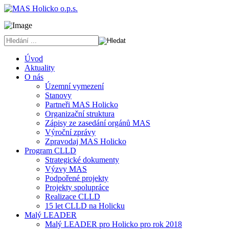
Úvod
Aktuality
O nás
Územní vymezení
Stanovy
Partneři MAS Holicko
Organizační struktura
Zápisy ze zasedání orgánů MAS
Výroční zprávy
Zpravodaj MAS Holicko
Program CLLD
Strategické dokumenty
Výzvy MAS
Podpořené projekty
Projekty spolupráce
Realizace CLLD
15 let CLLD na Holicku
Malý LEADER
Malý LEADER pro Holicko pro rok 2018