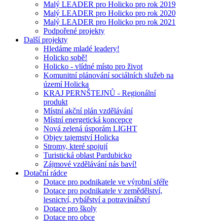
Malý LEADER pro Holicko pro rok 2019
Malý LEADER pro Holicko pro rok 2020
Malý LEADER pro Holicko pro rok 2021
Podpořené projekty
Další projekty
Hledáme mladé leadery!
Holicko sobě!
Holicko - vlídné místo pro život
Komunitní plánování sociálních služeb na
území Holicka
KRAJ PERNŠTEJNŮ - Regionální
produkt
Místní akční plán vzdělávání
Místní energetická koncepce
Nová zelená úsporám LIGHT
Objev tajemství Holicka
Stromy, které spojují
Turistická oblast Pardubicko
Zájmové vzdělávání nás baví!
Dotační rádce
Dotace pro podnikatele ve výrobní sféře
Dotace pro podnikatele v zemědělství,
lesnictví, rybářství a potravinářství
Dotace pro školy
Dotace pro obce