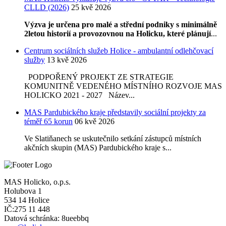
CLLD (2026)
25 kvě 2026
Výzva je určena pro malé a střední podniky s minimálně
2letou historií a provozovnou na Holicku, které plánují
...
Centrum sociálních služeb Holice - ambulantní odlehčovací
služby
13 kvě 2026
PODPOŘENÝ PROJEKT ZE STRATEGIE
KOMUNITNĚ VEDENÉHO MÍSTNÍHO ROZVOJE MAS
HOLICKO 2021 - 2027 Název...
MAS Pardubického kraje představily sociální projekty za
téměř 65 korun
06 kvě 2026
Ve Slatiňanech se uskutečnilo setkání zástupců místních
akčních skupin (MAS) Pardubického kraje s...
MAS Holicko, o.p.s.
Holubova 1
534 14 Holice
IČ:275 11 448
Datová schránka: 8ueebbq